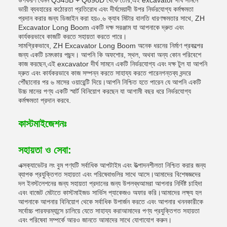
উপকরণ যেমন Q345B + Q690D থেকে তৈরি,এই excavator দীর্ঘ সামনে
ভারী ব্যবহারের কঠোরতা প্রতিরোধ এবং দীর্ঘমেয়াদী উপর নির্ভরযোগ্য কর্মক্ষমতা
প্রদান করার জন্য ডিজাইন করা হয়০.৬ ক্যাব মিটার বালতি ধারণক্ষমতার সাথে, ZH
Excavator Long Boom একটি দক্ষ সরঞ্জাম যা আপনাকে দ্রুত এবং
কার্যকরভাবে কাজটি করতে সহায়তা করতে পারে।
সামগ্রিকভাবে, ZH Excavator Long Boom অনেক ধরনের নির্মাণ প্রকল্পের
জন্য একটি চমৎকার পছন্দ। আপনি কি অফশোর, স্থল, অথবা অন্য কোন পরিবেশে
কাজ করছেন,এই excavator দীর্ঘ সামনে একটি নির্ভরযোগ্য এবং দক্ষ টুল যা আপনি
দ্রুত এবং কার্যকরভাবে কাজ সম্পন্ন করতে সাহায্য করতে পারেনগন্তব্য বন্দরে
পৌঁছানোর পর ৬ মাসের ওয়ারেন্টি দিয়ে।আপনি নিশ্চিত হতে পারেন যে আপনি একটি
উচ্চ মানের পণ্য একটি স্মার্ট বিনিয়োগ করছেন যা আগামী বছর ধরে নির্ভরযোগ্য
কর্মক্ষমতা প্রদান করবে.
কাস্টমাইজেশনঃ
সহায়তা ও সেবা:
এক্সক্যাভেটর লং বুম পণ্যটি সর্বাধিক আপটাইম এবং উত্পাদনশীলতা নিশ্চিত করার জন্য
ব্যাপক প্রযুক্তিগত সহায়তা এবং পরিষেবাগুলির সাথে আসে।আমাদের বিশেষজ্ঞদের
দল ইনস্টলেশনের জন্য সহায়তা প্রদানের জন্য উপলব্ধআমরা আপনার নির্দিষ্ট চাহিদা
এবং বাজেট মেটাতে কাস্টমাইজড সার্ভিস প্যাকেজও অফার করি।আমাদের লক্ষ্য হল
আপনাকে আপনার বিনিয়োগ থেকে সর্বাধিক উপার্জন করতে এবং আপনার খননকারীকে
সর্বোচ্চ পারফরম্যান্সে চালিয়ে যেতে সাহায্য করাআমাদের পণ্য প্রযুক্তিগত সহায়তা
এবং পরিষেবা সম্পর্কে আরও জানতে আমাদের সাথে যোগাযোগ করুন।