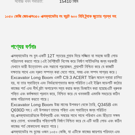
সর্বোচ্চ খনন গভীরতা:
15410 মিমি
১০৫০ কেজি জেডএক্স৩৫০ এক্সক্যাভেটর লং ফ্রন্ট ৬০০ মিমি ট্র্যাক জুতোর প্রস্থ সহ
পণ্যের বর্ণনাঃ
এক্সক্যাভেটর লং বুম একটি 12T স্তরের গ্র্যাব দিয়ে সজ্জিত যা সহজে ভারী লোড
পরিচালনা করতে পারে।এই বৈশিষ্ট্যটি বিশেষ করে নির্মাণ সাইটগুলির জন্য দরকারী
যেখানে ভারী উত্তোলন এবং সরানো প্রয়োজন. গ্র্যাপটি নিশ্চিত করে যে কাজটি
দক্ষতার সাথে এবং দ্রুত সম্পন্ন করা যেতে পারে, সময় এবং সম্পদ সাশ্রয় করে।
Excavator Long Boom একটি C9.3 ACERT ইঞ্জিন মডেল দ্বারা চালিত
হয়, যা তার স্থায়িত্ব এবং নির্ভরযোগ্যতার জন্য পরিচিত।এই ইঞ্জিন মডেলটি কঠোর
কাজের শর্ত এবং দীর্ঘ ঘন্টা অপারেশন সহ্য করার জন্য ডিজাইন করা হয়েছেএটি ধ্রুবক
শক্তি এবং কর্মক্ষমতা প্রদান করে, নিশ্চিত করে যে খননকারী এমনকি সবচেয়ে কঠিন
কাজ পরিচালনা করতে পারে।
Excavator Long Boom উচ্চ মানের উপকরণ থেকে তৈরি, Q345B এবং
Q690D সহ। এই উপকরণ তাদের শক্তি এবং স্থায়িত্ব জন্য পরিচিত
হয়,এক্সক্যাভারেটরকে দীর্ঘস্থায়ী এবং সময়ের সাথে সাথে পরিধান এবং ছিঁড়তে সক্ষম
করে তোলা. খননকারীর শক্তিশালী নির্মাণ নিশ্চিত করে যে এটি ভারী লোড এবং কঠিন
কাজের শর্ত মোকাবেলা করতে পারে।
এক্সক্যাভেটর লং বুমের ওজন ১০৫০ কেজি, যা এটিকে কাজের জায়গায় পরিবহন এবং