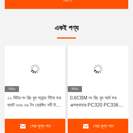
একই পণ্য
ভিডিও
ভিডিও
২২ মিটার লং রিচ বুম অ্যান্ড স্টিক ফর
0.6CBM লং রিচ বুম আর্ম ফর
ক্যাট ৩৩৬ ৩৬ টন ড্রেজিং নদী উচ্চ
এক্সক্যাভার PC320 PC336
বিস্তৃত খনন গভীরতা গ্যারান্টিযুক্ত
ZX200 Q345B Q690D 6
মাসের ওয়ারেন্টি
সেরা মূল্য পান
সেরা মূল্য পান