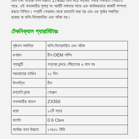
মিমি এবং সর্বোচ্চ খনন উচ্চতা 17450 মিমি দিয়ে সহজেই গভীর গভীরতা পৌঁছাতে
পারে. এই খননকারীর সুপার লং আর্মটি দক্ষতার সাথে এবং কার্যকরভাবে কাজটি সম্পন্ন
করতে নিশ্চিত। পণ্যটি শেনজেন থেকে রফতানি করা হয় এবং এর পৃষ্ঠের সমাপ্তি
রয়েছে যা বালি-বিস্ফোরিত এবং আঁকা হয়।
টেকনিক্যাল প্যারামিটারঃ
পৃষ্ঠতল সমাপ্তি
বালি-বিস্ফোরিত এবং আঁকা
গুণমান
চীন OEM পার্টস
গ্যারান্টি
গন্তব্য বন্দরে পৌঁছানোর ৬ মাস পর
সরবরাহের তারিখ
২০ দিন
উৎপত্তি
চীন
রপ্তানি বন্দর
শেঞ্জেন
খননকারীর মডেল
ZX350
ধরো
১২টি স্তর
বালতি
0.6 Cbm
সর্বোচ্চ খনন উচ্চতা
১৭৪৫০ মিমি