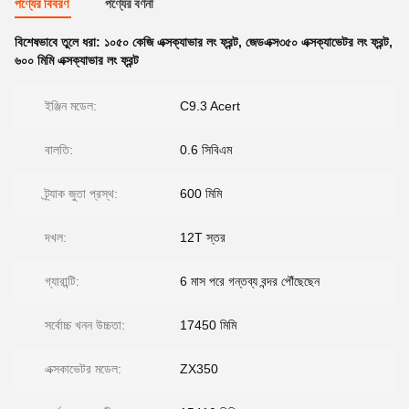
পণ্যের বিবরণ
পণ্যের বর্ণনা
বিশেষভাবে তুলে ধরা:
১০৫০ কেজি এক্সক্যাভার লং ফ্রন্ট
,
জেডএক্স৩৫০ এক্সক্যাভেটর লং ফ্রন্ট
,
৬০০ মিমি এক্সক্যাভার লং ফ্রন্ট
ইঞ্জিন মডেল:
C9.3 Acert
বালতি:
0.6 সিবিএম
ট্র্যাক জুতা প্রস্থ:
600 মিমি
দখল:
12T স্তর
গ্যারান্টি:
6 মাস পরে গন্তব্য বন্দর পৌঁছেছেন
সর্বোচ্চ খনন উচ্চতা:
17450 মিমি
এক্সকাভেটর মডেল:
ZX350