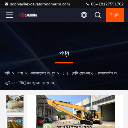
sophia@excavatorboomarm.com
86--18127591702
উদ্ধৃতি
পণ্য
বাড়ি
>
পণ্য
>
এক্সক্যাভেটর লং বুম
>
১০৫০ কেজি জেডএক্স৩৫০ এক্সক্যাভেটর লং
ফ্রন্ট ৬০০ মিমি ট্র্যাক জুতোর প্রস্থ সহ