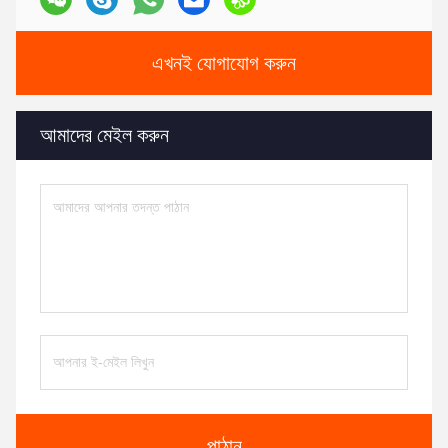
এখনই যোগাযোগ করুন
আমাদের মেইল ​​করুন
পাঠান