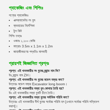
প্যাকেজিং এবং শিপিংঃ
পণ্যের প্যাকেজিংঃ
এক্সক্যাভেটর লং বুম
ব্যবহারের নির্দেশিকা
টুল কিট
শিপিং তথ্যঃ
ওজনঃ ১,২০০ কেজি
মাত্রাঃ 3.5m x 1.1m x 1.2m
জাহাজীকরণের পদ্ধতিঃ মালবাহী
প্রায়শই জিজ্ঞাসিত প্রশ্নঃ
প্রশ্ন: এই খননকারীর লং বুমের ব্র্যান্ড নাম কি?
উঃ ব্র্যান্ড নাম ZH।
প্রশ্ন: এই খননকারীর লং বুমের মডেল নম্বর কত?
উত্তরঃ মডেল নম্বর Excavator long boom।
প্রশ্ন: এই খননকারীর লম্বা বুম কোথায় তৈরি হয়?
উঃ এই খননকারীর লম্বা বুমটি চীনে তৈরি।
প্রশ্ন: এই খননকারীর লম্বা বুমের সর্বাধিক পরিধি কত?
উত্তরঃ এই খননকারীর দীর্ঘ বুমের সর্বোচ্চ পরিধি হল [এখানে সর্বোচ্চ পরিধি সন্নিবেশ
করান]।