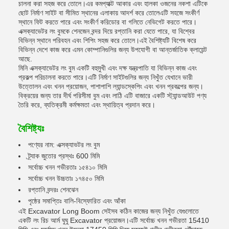
চালনা করা সহজ করে তোলে।এর কমপ্যাক্ট আকার এবং হালকা ওজনের নকশা এটিকে
ছোট নির্মাণ সাইট বা সীমিত স্থানের এলাকায় আদর্শ করে তোলেএটি সহজে সংকীর্ণ
স্থানে ফিট করতে পারে এবং সংকীর্ণ করিডোর বা গলিতে নেভিগেট করতে পারে।
এক্সক্যাভেটর লং বুমকে শেনজেন বন্দর দিয়ে রপ্তানি করা যেতে পারে, যা বিশ্বের
বিভিন্ন স্থানে পরিবহন এবং শিপিং সহজ করে তোলে।এই বৈশিষ্ট্যটি বিশেষ করে
বিভিন্ন দেশে কাজ করে এমন কোম্পানিগুলির জন্য উপযোগী বা আন্তর্জাতিক ক্লায়েন্ট
আছে.
মিনি এক্সক্যাভেটর লং বুম একটি বহুমুখী এবং দক্ষ যন্ত্রপাতি যা বিভিন্ন কাজ এবং
প্রকল্প পরিচালনা করতে পারে।এটি নির্মাণ সাইটগুলির জন্য নিখুঁত যেখানে ভারী
উত্তোলন এবং খনন প্রয়োজন, পাশাপাশি ল্যান্ডস্কেপিং এবং খনন প্রকল্পের জন্য।
বিক্রয়ের জন্য তার দীর্ঘ পরিসীমা বুম এবং লাঠি এটি বাজারে একটি স্ট্যান্ডআউট পণ্য
তৈরি করে, ব্যতিক্রমী কর্মক্ষমতা এবং স্থায়িত্ব প্রদান করে।
বৈশিষ্ট্যঃ
পণ্যের নাম: এক্সক্যাভটর লং বুম
ট্র্যাক জুতোর প্রস্থঃ 600 মিমি
সর্বোচ্চ খনন গভীরতাঃ ১৫৪১০ মিমি
সর্বোচ্চ খনন উচ্চতাঃ ১৭৪৫০ মিমি
রপ্তানি বন্দরঃ শেনঝেন
পৃষ্ঠের সমাপ্তিঃ বালি-বিস্ফোরিত এবং আঁকা
এই Excavator Long Boom সেইসব কঠিন কাজের জন্য নিখুঁত যেগুলোতে
একটি লং রিচ আর্ম ঘুঘু Excavator প্রয়োজন।এটি সর্বোচ্চ খনন গভীরতা 15410