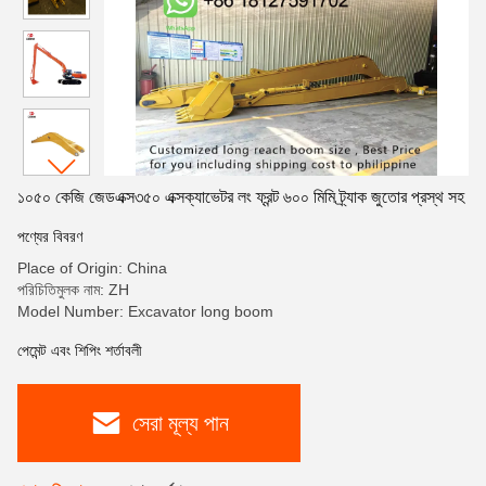
১০৫০ কেজি জেডএক্স৩৫০ এক্সক্যাভেটর লং ফ্রন্ট ৬০০ মিমি ট্র্যাক জুতোর প্রস্থ সহ
পণ্যের বিবরণ
Place of Origin: China
পরিচিতিমুলক নাম: ZH
Model Number: Excavator long boom
পেমেন্ট এবং শিপিং শর্তাবলী
সেরা মূল্য পান