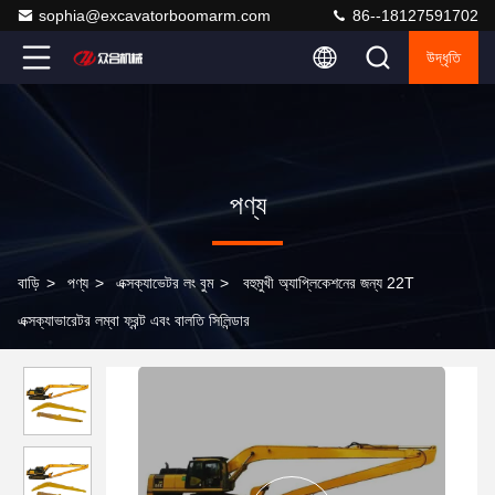
sophia@excavatorboomarm.com
86--18127591702
উদ্ধৃতি
পণ্য
বাড়ি
>
পণ্য
>
এক্সক্যাভেটর লং বুম
>
বহুমুখী অ্যাপ্লিকেশনের জন্য 22T
এক্সক্যাভারেটর লম্বা ফ্রন্ট এবং বালতি সিলিন্ডার