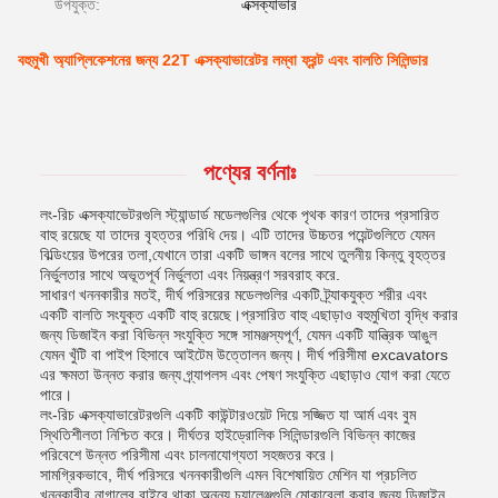
উপযুক্ত:
এক্সক্যাভার
বহুমুখী অ্যাপ্লিকেশনের জন্য 22T এক্সক্যাভারেটর লম্বা ফ্রন্ট এবং বালতি সিলিন্ডার
পণ্যের বর্ণনাঃ
লং-রিচ এক্সক্যাভেটরগুলি স্ট্যান্ডার্ড মডেলগুলির থেকে পৃথক কারণ তাদের প্রসারিত
বাহু রয়েছে যা তাদের বৃহত্তর পরিধি দেয়। এটি তাদের উচ্চতর পয়েন্টগুলিতে যেমন
বিল্ডিংয়ের উপরের তলা,যেখানে তারা একটি ভাঙ্গন বলের সাথে তুলনীয় কিন্তু বৃহত্তর
নির্ভুলতার সাথে অভূতপূর্ব নির্ভুলতা এবং নিয়ন্ত্রণ সরবরাহ করে.
সাধারণ খননকারীর মতই, দীর্ঘ পরিসরের মডেলগুলির একটি ট্র্যাকযুক্ত শরীর এবং
একটি বালতি সংযুক্ত একটি বাহু রয়েছে।প্রসারিত বাহু এছাড়াও বহুমুখিতা বৃদ্ধি করার
জন্য ডিজাইন করা বিভিন্ন সংযুক্তি সঙ্গে সামঞ্জস্যপূর্ণ, যেমন একটি যান্ত্রিক আঙুল
যেমন খুঁটি বা পাইপ হিসাবে আইটেম উত্তোলন জন্য। দীর্ঘ পরিসীমা excavators
এর ক্ষমতা উন্নত করার জন্য গ্র্যাপলস এবং পেষণ সংযুক্তি এছাড়াও যোগ করা যেতে
পারে।
লং-রিচ এক্সক্যাভারেটরগুলি একটি কাউন্টারওয়েট দিয়ে সজ্জিত যা আর্ম এবং বুম
স্থিতিশীলতা নিশ্চিত করে। দীর্ঘতর হাইড্রোলিক সিলিন্ডারগুলি বিভিন্ন কাজের
পরিবেশে উন্নত পরিসীমা এবং চালনাযোগ্যতা সহজতর করে।
সামগ্রিকভাবে, দীর্ঘ পরিসরে খননকারীগুলি এমন বিশেষায়িত মেশিন যা প্রচলিত
খননকারীর নাগালের বাইরে থাকা অনন্য চ্যালেঞ্জগুলি মোকাবেলা করার জন্য ডিজাইন