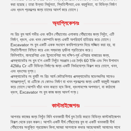
করা হয়েছে। তারা উন্নত নির্ভুলতা, স্থিতিশীলতা,এবং বহুমুখিতা, যা বিভিন্ন নির্মাণ
এবং ধ্বংস প্রকল্পের জন্য তাদের আদর্শ করে তোলে।
অ্যাপ্লিকেশনঃ
লং রিচ বুম আর্ম গভীর এবং কঠিন পৌঁছানোর এলাকায় পৌঁছানোর জন্য নিখুঁত, এটি
নির্মাণ, ধ্বংস, এবং খনন কোম্পানি জন্য একটি অপরিহার্য হাতিয়ার করে তোলে।
Excavator লং বুম একটি একক সংযোগ কনফিগারেশন দিয়ে সজ্জিত করা হয়, যা
স্থিতিশীলতা নিশ্চিত করে এবং সম্ভাব্য দুর্ঘটনা প্রতিরোধ করে।
ফিলিপাইন, মালয়েশিয়া এবং ইন্দোনেশিয়া সহ দক্ষিণ-পূর্ব এশিয়ার বাজারের জন্য,
এক্সক্যাভেটর লং বুম হ'ল একটি নিখুঁত সরঞ্জাম।এর দৈর্ঘ্য 60 ইঞ্চি এবং পিন উপাদান
42Mu Cr এটি বিভিন্ন নির্মাণের জন্য একটি নির্ভরযোগ্য বিকল্প করে তোলে, খনন,
এবং ধ্বংসের দৃশ্য।
এক্সক্যাভেটর লং বুমটি লং রিচ আর্ম কেটারপিলার এক্সক্যাভেটর মডেলগুলির সাথেও
সামঞ্জস্যপূর্ণ, যা এটিকে যে কোনও নির্মাণ বা খনন প্রকল্পের জন্য একটি বহুমুখী সরঞ্জাম
করে তোলে।আপনি খাঁচা খনন করতে হবে কিনা, ধ্বংসাবশেষ অপসারণ, বা কাঠামো
ধ্বংস, Excavator লং বুম কাজ জন্য আদর্শ পণ্য।
কাস্টমাইজেশনঃ
আপনার কাজের জন্য নিখুঁত মিনি খননকারী দীর্ঘ বুম তৈরি করতে বিভিন্ন কাস্টমাইজেশন
বিকল্প থেকে চয়ন করুন। আপনি একটি দীর্ঘ পৌঁছানোর বুম বা একটি খননকারী দীর্ঘ
পৌঁছানোর সংযুক্তি প্রয়োজন কিনা,আমরা আপনাকে কভার আছেআজই আমাদের সাথে