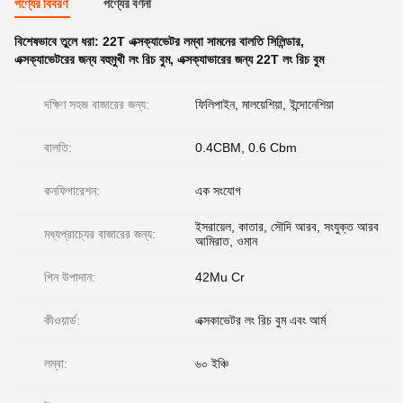
পণ্যের বিবরণ
পণ্যের বর্ণনা
বিশেষভাবে তুলে ধরা:
22T এক্সক্যাভেটর লম্বা সামনের বালতি সিলিন্ডার
,
এক্সক্যাভেটরের জন্য বহুমুখী লং রিচ বুম
,
এক্সক্যাভারের জন্য 22T লং রিচ বুম
দক্ষিণ সহজ বাজারের জন্য:
ফিলিপাইন, মালয়েশিয়া, ইন্দোনেশিয়া
বালতি:
0.4CBM, 0.6 Cbm
কনফিগারেশন:
এক সংযোগ
ইসরায়েল, কাতার, সৌদি আরব, সংযুক্ত আরব
মধ্যপ্রাচ্যের বাজারের জন্য:
আমিরাত, ওমান
পিন উপাদান:
42Mu Cr
কীওয়ার্ড:
এক্সকাভেটর লং রিচ বুম এবং আর্ম
লম্বা:
৬০ ইঞ্চি