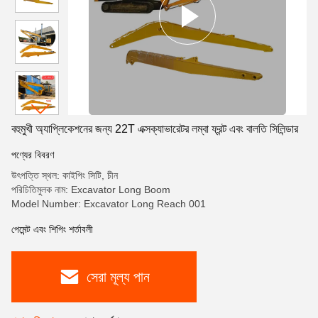
বহুমুখী অ্যাপ্লিকেশনের জন্য 22T এক্সক্যাভারেটর লম্বা ফ্রন্ট এবং বালতি সিলিন্ডার
পণ্যের বিবরণ
উৎপত্তি স্থল: কাইপিং সিটি, চীন
পরিচিতিমুলক নাম: Excavator Long Boom
Model Number: Excavator Long Reach 001
পেমেন্ট এবং শিপিং শর্তাবলী
সেরা মূল্য পান