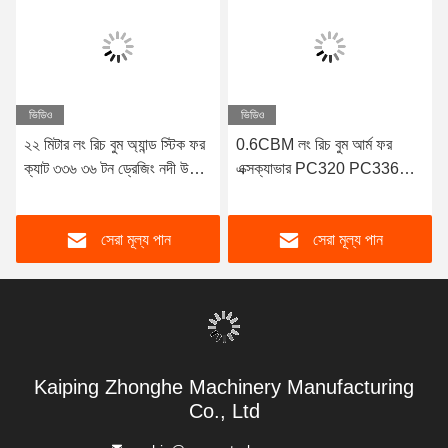
ভিডিও
ভিডিও
২২ মিটার লং রিচ বুম অ্যান্ড স্টিক ফর
0.6CBM লং রিচ বুম আর্ম ফর
ক্যাট ৩৩৬ ৩৬ টন ড্রেজিং নদী উচ্চ
এক্সক্যাভার PC320 PC336
বিস্তৃত খনন গভীরতা গ্যারান্টিযুক্ত
ZX200 Q345B Q690D 6
মাসের ওয়ারেন্টি
সেরা মূল্য পান
সেরা মূল্য পান
Kaiping Zhonghe Machinery Manufacturing
Co., Ltd