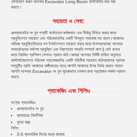
যোগাযোগ করুন আপনার Excavator Long Boom কাস্টমাইজ করা শুরু
করতে।
সহায়তা ও সেবা:
এক্সক্যাভেটর লং বুম পণ্যটি সর্বোত্তম কর্মক্ষমতা এবং দীর্ঘায়ু নিশ্চিত করার জন্য
প্রযুক্তিগত সহায়তা এবং পরিষেবাগুলির একটি বিস্তৃত প্যাকেজ সহ আসে।আমাদের
অভিজ্ঞ প্রযুক্তিবিদদের দল ইনস্টলেশনে সহায়তা করার জন্য উপলব্ধআমরা আপনার
অপারেটরদের সর্বশেষ প্রযুক্তি এবং নিরাপত্তা পদ্ধতি সম্পর্কে আপ টু ডেট রাখার
জন্য নিয়মিত প্রশিক্ষণ সেশনও প্রদান করি।আমরা আপনার নির্দিষ্ট চাহিদা অনুসারে
কাস্টমাইজযোগ্য পরিষেবা প্যাকেজগুলির একটি পরিসীমা সরবরাহ করিআমাদের গ্রাহক
সন্তুষ্টির প্রতি আমাদের অঙ্গীকারের সাথে,আপনি আমাদের উপর নির্ভর করতে পারেন
আপনি আপনার Excavator লং বুম সুচারুভাবে চলমান রাখা প্রয়োজন সমর্থন প্রদান
করতে.
প্যাকেজিং এবং শিপিংঃ
পণ্যের প্যাকেজিংঃ
এক্সক্যাভেটর লং বুম
ব্যবহারের নির্দেশিকা
খুচরা যন্ত্র
শিপিং:
3-5 ব্যবসায়িক দিনের মধ্যে জাহাজ