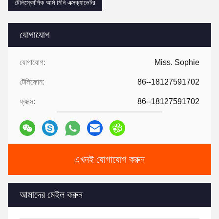
টেলিস্কোপিক আর্ম মিনি এক্সক্যাভেটর
যোগাযোগ
যোগাযোগ:
Miss. Sophie
টেলিফোন:
86--18127591702
ফ্যাক্স:
86--18127591702
এখনই যোগাযোগ করুন
আমাদের মেইল ​​করুন