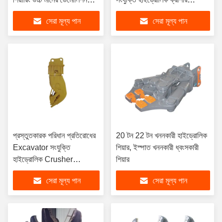
কাটার
পাল্ভারাইজার
সেরা মূল্য পান
সেরা মূল্য পান
প্রস্তুতকারক পরিধান প্রতিরোধের
20 টন 22 টন খননকারী হাইড্রোলিক
Excavator সংযুক্তি
শিয়ার, ইস্পাত খননকারী ধ্বংসকারী
হাইড্রোলিক Crusher
শিয়ার
Pulverizer For Sanny
সেরা মূল্য পান
সেরা মূল্য পান
Hitachi Komatsu ইত্যাদি