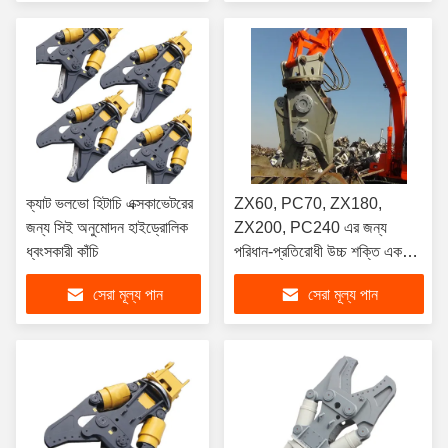
ক্যাট ভলভো হিটাচি এক্সকাভেটরের
ZX60, PC70, ZX180,
জন্য সিই অনুমোদন হাইড্রোলিক
ZX200, PC240 এর জন্য
ধ্বংসকারী কাঁচি
পরিধান-প্রতিরোধী উচ্চ শক্তি একক
সিলিন্ডার শিয়ার
সেরা মূল্য পান
সেরা মূল্য পান