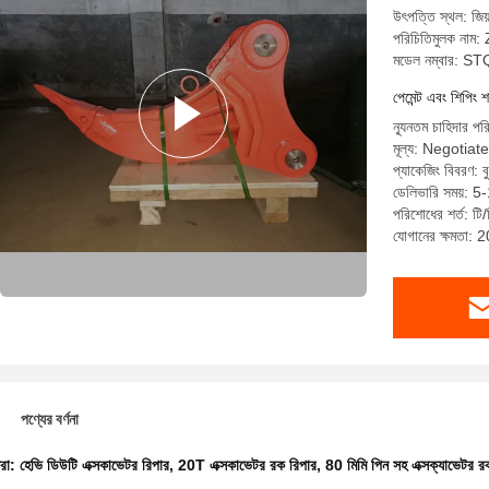
উৎপত্তি স্থল: জিয়া
পরিচিতিমুলক ন
মডেল নম্বার: S
পেমেন্ট এবং শিপিং শ
ন্যূনতম চাহিদার প
মূল্য: Negotiate
প্যাকেজিং বিবরণ: ব
ডেলিভারি সময়: 5
পরিশোধের শর্ত: টি/
যোগানের ক্ষমতা: 2
পণ্যের বর্ণনা
ধরা:
হেভি ডিউটি ​​এক্সকাভেটর রিপার
,
20T এক্সকাভেটর রক রিপার
,
80 মিমি পিন সহ এক্সক্যাভেটর র