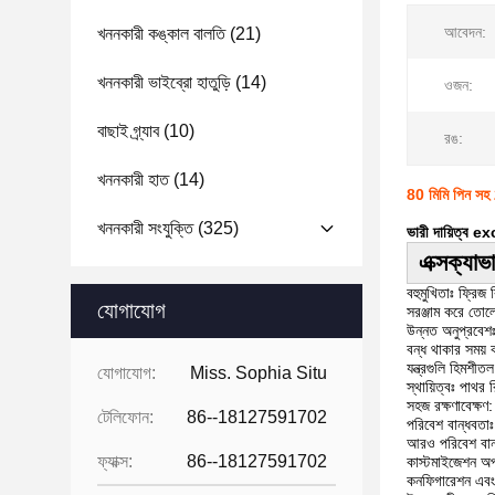
আবেদন:
খননকারী কঙ্কাল বালতি
(21)
খননকারী ভাইব্রো হাতুড়ি
(14)
ওজন:
বাছাই গ্র্যাব
(10)
রঙ:
খননকারী হাত
(14)
80 মিমি পিন সহ 
খননকারী সংযুক্তি
(325)
ভারী দায়িত্ব
এক্সক্যাভ
বহুমুখিতাঃ ফ্রিজ 
যোগাযোগ
সরঞ্জাম করে তো
উন্নত অনুপ্রবেশঃ
বন্ধ থাকার সময় 
যন্ত্রগুলি হিমশী
যোগাযোগ:
Miss. Sophia Situ
স্থায়িত্বঃ পাথর 
সহজ রক্ষণাবেক্ষণ
টেলিফোন:
86--18127591702
পরিবেশ বান্ধবতাঃ
আরও পরিবেশ বান্
ফ্যাক্স:
86--18127591702
কাস্টমাইজেশন অপশ
কনফিগারেশন এবং ম