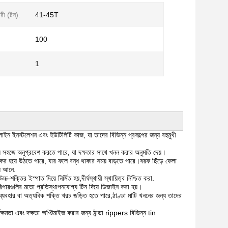
রী (টন):
41-45T
100
1
ইপলাইন ইনস্টলেশন এবং ইউটিলিটি কাজ, যা তাদের বিভিন্ন প্রকল্পের জন্য বহুমুখী
দিয়ে সহজে অনুপ্রবেশ করতে পারে, যা দক্ষতার সাথে খনন করার অনুমতি দেয়।
যকর হয়ে উঠতে পারে, যার ফলে বন্ধ থাকার সময় বাড়তে পারে।বরফ ছিঁড়ে ফেলা
়ে আনে.
্তির ইস্পাত দিয়ে নির্মিত হয়,দীর্ঘস্থায়ী স্থায়িত্ব নিশ্চিত করা.
রিপারগুলির মতো প্রতিস্থাপনযোগ্য টিন দিয়ে ডিজাইন করা হয়।
 ব্যবহার বা অত্যধিক শক্তি খরচ জড়িত হতে পারে,ঠাণ্ডা মাটি খননের জন্য তাদের
মক্ষমতা এবং দক্ষতা অপ্টিমাইজ করার জন্য ঠান্ডা rippers বিভিন্ন tin