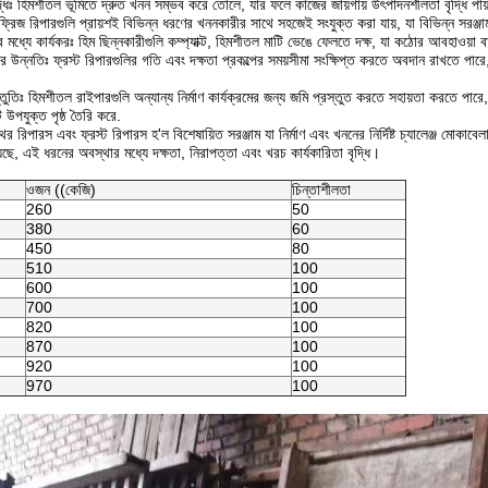
ধিঃ হিমশীতল ভূমিতে দ্রুত খনন সম্ভব করে তোলে, যার ফলে কাজের জায়গায় উৎপাদনশীলতা বৃদ্ধি পা
ফ্রিজ রিপারগুলি প্রায়শই বিভিন্ন ধরণের খননকারীর সাথে সহজেই সংযুক্ত করা যায়, যা বিভিন্ন সরঞ্জ
থার মধ্যে কার্যকরঃ হিম ছিন্নকারীগুলি কম্প্যাক্ট, হিমশীতল মাটি ভেঙে ফেলতে দক্ষ, যা কঠোর আবহাওয
মার উন্নতিঃ ফ্রস্ট রিপারগুলির গতি এবং দক্ষতা প্রকল্পের সময়সীমা সংক্ষিপ্ত করতে অবদান রাখতে পা
তুতিঃ হিমশীতল রাইপারগুলি অন্যান্য নির্মাণ কার্যক্রমের জন্য জমি প্রস্তুত করতে সহায়তা করতে 
উপযুক্ত পৃষ্ঠ তৈরি করে.
র রিপারস এবং ফ্রস্ট রিপারস হ'ল বিশেষায়িত সরঞ্জাম যা নির্মাণ এবং খননের নির্দিষ্ট চ্যালেঞ্জ মোকা
েছে, এই ধরনের অবস্থার মধ্যে দক্ষতা, নিরাপত্তা এবং খরচ কার্যকারিতা বৃদ্ধি।
ওজন ((কেজি)
চিন্তাশীলতা
260
50
380
60
450
80
510
100
600
100
700
100
820
100
870
100
920
100
970
100