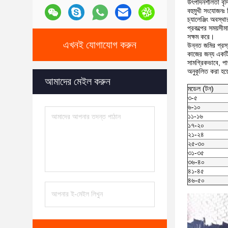
উৎপাদনশীলতা বৃদ্
বহুমুখী সংযোজনঃ 
চ্যালেঞ্জিং অবস্
প্রকল্পের সময়সী
সক্ষম করে।
এখনই যোগাযোগ করুন
উন্নত জমির প্রস্
কাজের জন্য একটি 
সামগ্রিকভাবে, পাথ
অনুকূলিত করা হয়
আমাদের মেইল ​​করুন
মডেল (টন)
৩-৫
৬-১০
১১-১৬
১৭-২০
২১-২৪
২৫-৩০
৩১-৩৫
৩৬-৪০
৪১-৪৫
৪৬-৫০