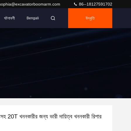
sophia@excavatorboomarm.com
86--18127591702
ঘটনাবলী
উদ্ধৃতি
Bengali
সহ 20T খননকারীর জন্য ভারী দায়িত্ব খননকারী রিপার