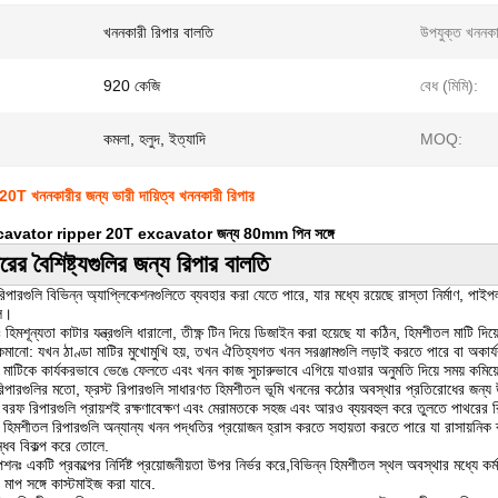
খননকারী রিপার বালতি
উপযুক্ত খননকা
920 কেজি
বেধ (মিমি):
কমলা, হলুদ, ইত্যাদি
MOQ:
20T খননকারীর জন্য ভারী দায়িত্ব খননকারী রিপার
 excavator ripper 20T excavator জন্য 80mm পিন সঙ্গে
ারের বৈশিষ্ট্যগুলির জন্য রিপার বালতি
রিপারগুলি বিভিন্ন অ্যাপ্লিকেশনগুলিতে ব্যবহার করা যেতে পারে, যার মধ্যে রয়েছে রাস্তা নির্মাণ, পা
লে।
 হিমশূন্যতা কাটার যন্ত্রগুলি ধারালো, তীক্ষ্ণ টিন দিয়ে ডিজাইন করা হয়েছে যা কঠিন, হিমশীতল মাটি 
কমানো: যখন ঠাণ্ডা মাটির মুখোমুখি হয়, তখন ঐতিহ্যগত খনন সরঞ্জামগুলি লড়াই করতে পারে বা অকার্
তল মাটিকে কার্যকরভাবে ভেঙে ফেলতে এবং খনন কাজ সুচারুভাবে এগিয়ে যাওয়ার অনুমতি দিয়ে সময় কমিয
রিপারগুলির মতো, ফ্রস্ট রিপারগুলি সাধারণত হিমশীতল ভূমি খননের কঠোর অবস্থার প্রতিরোধের জন্য উচ্চ-শক
: বরফ রিপারগুলি প্রায়শই রক্ষণাবেক্ষণ এবং মেরামতকে সহজ এবং আরও ব্যয়বহুল করে তুলতে পাথরের 
 হিমশীতল রিপারগুলি অন্যান্য খনন পদ্ধতির প্রয়োজন হ্রাস করতে সহায়তা করতে পারে যা রাসায়নিক
ধব বিকল্প করে তোলে.
নঃ একটি প্রকল্পের নির্দিষ্ট প্রয়োজনীয়তা উপর নির্ভর করে,বিভিন্ন হিমশীতল স্থল অবস্থার মধ্যে কর্
াপ সঙ্গে কাস্টমাইজ করা যাবে.