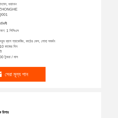
ংমেন, গুয়াংডং
াম: ZHONGHE
TQ001
র্তাবলী
রিমাণ: 1 পিসিএস
ুদ্বুদ ব্যাগ প্যাকেজিং, কাঠের কেস, লোহা সমর্থন
-10 কাজের দিন
টি
00 টুকরা / মাস
সেরা মূল্য পান
ক রিপার