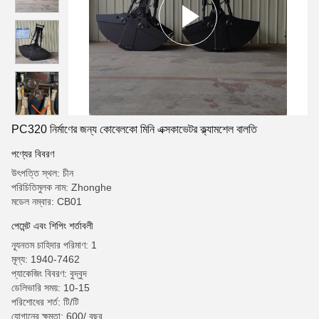
PC320 নির্মাণের জন্য কোবেলকো মিনি এক্সকাভেটর ক্ল্যামশেল বালতি
পণ্যের বিবরণ
উৎপত্তি স্থল: চীন
পরিচিতিমুলক নাম: Zhonghe
মডেল নম্বার: CB01
পেমেন্ট এবং শিপিং শর্তাবলী
ন্যূনতম চাহিদার পরিমাণ: 1
মূল্য: 1940-7462
প্যাকেজিং বিবরণ: বুদ্বুদ
ডেলিভারি সময়: 10-15
পরিশোধের শর্ত: টি/টি
যোগানের ক্ষমতা: 600/ বছর