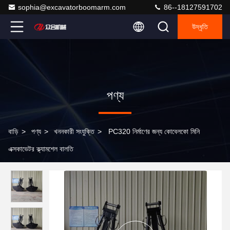
sophia@excavatorboomarm.com
86--18127591702
উদ্ধৃতি
পণ্য
বাড়ি
>
পণ্য
>
খননকারী সংযুক্তি
>
PC320 নির্মাণের জন্য কোবেলকো মিনি
এক্সকাভেটর ক্ল্যামশেল বালতি