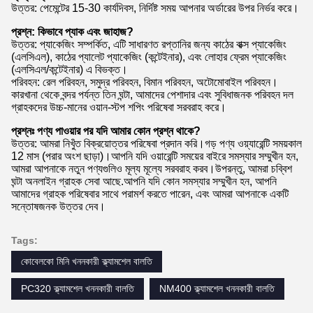
উত্তর: পেমেন্টের 15-30 কার্যদিবস, নির্দিষ্ট সময় আপনার অর্ডারের উপর নির্ভর করে।
প্রশ্ন: কিভাবে প্যাক এবং জাহাজ?
উত্তর: প্যাকেজিং সম্পর্কিত, এটি সাধারণত রপ্তানির জন্য কাঠের বাক্স প্যাকেজিং
(এলসিএল), কাঠের প্যালেট প্যাকেজিং (কন্টেইনার), এবং লোহার ফ্রেম প্যাকেজিং
(এলসিএল/কন্টেইনার) এ বিভক্ত।
পরিবহন: রেল পরিবহন, সমুদ্র পরিবহন, বিমান পরিবহন, অটোমোবাইল পরিবহন।
কারখানা থেকে বন্দর পর্যন্ত তিন ঘন্টা, আমাদের পেশাদার এবং সুবিধাজনক পরিবহন দল
গ্রাহকদের উচ্চ-মানের ওয়ান-স্টপ শপিং পরিষেবা সরবরাহ করে।
প্রশ্নঃ পণ্য পাওয়ার পর যদি আমার কোন প্রশ্ন থাকে?
উত্তর: আমরা নিখুঁত বিক্রয়োত্তর পরিষেবা প্রদান করি।গড় পণ্য ওয়্যারেন্টি সময়কাল
12 মাস (পরার অংশ ছাড়া)।আপনি যদি ওয়ারেন্টি সময়ের বাইরে সমস্যার সম্মুখীন হন,
আমরা আপনাকে নতুন পণ্যগুলিও মূল্য মূল্যে সরবরাহ করব।উপরন্তু, আমরা চব্বিশ
ঘন্টা অনলাইন গ্রাহক সেবা আছে.আপনি যদি কোন সমস্যার সম্মুখীন হন, আপনি
আমাদের গ্রাহক পরিষেবার সাথে পরামর্শ করতে পারেন, এবং আমরা আপনাকে একটি
সন্তোষজনক উত্তর দেব।
Tags:
কোবেলকো মিনি খননকারী ক্ল্যামশেল বালতি
PC320 ক্ল্যামশেল খননকারী বালতি
NM400 ক্ল্যামশেল খননকারী বালতি