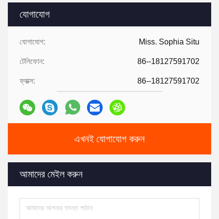
যোগাযোগ
যোগাযোগ:
Miss. Sophia Situ
টেলিফোন:
86--18127591702
ফ্যাক্স:
86--18127591702
এখনই যোগাযোগ করুন
আমাদের মেইল ​​করুন