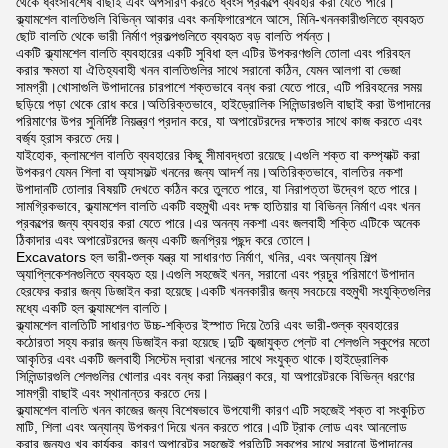
থেকে ধ্বংসাবশেষ বাছাই এবং অপসারণ করতে ধ্বংস প্রকল্পে ব্যবহার করা যেতে পারে।
ক্ল্যামশেল বালতিগুলি বিভিন্ন আকার এবং কনফিগারেশনে আসে, মিনি-খননকারীগুলিতে ব্যবহৃত
ছোট বালতি থেকে ভারী নির্মাণ প্রকল্পগুলিতে ব্যবহৃত বড় বালতি পর্যন্ত।
একটি ক্ল্যামশেল বালতি ব্যবহারের একটি সুবিধা হল এটির উপকরণগুলি তোলা এবং পরিবহন
করার ক্ষমতা যা ঐতিহ্যবাহী খনন বালতিগুলির সাথে সরানো কঠিন, যেমন আলগা বা ভেজা
সামগ্রী।খোসাগুলি উপাদানের চারপাশে শক্তভাবে বন্ধ করা যেতে পারে, এটি পরিবহনের সময়
ছড়িয়ে পড়া থেকে রোধ করে।অতিরিক্তভাবে, হাইড্রোলিক সিলিন্ডারগুলি বাছাই করা উপাদানের
পরিমাণের উপর সুনির্দিষ্ট নিয়ন্ত্রণ প্রদান করে, যা অপারেটরদের দক্ষতার সাথে কাজ করতে এবং
বর্জ্য হ্রাস করতে দেয়।
যাইহোক, ক্লামশেল বালতি ব্যবহারের কিছু সীমাবদ্ধতা রয়েছে।এগুলি শক্ত বা কম্প্যাক্ট করা
উপকরণ যেমন শিলা বা অ্যাসফল্ট খননের জন্য আদর্শ নয়।অতিরিক্তভাবে, বালতির নকশা
উপাদানটি তোলার বিষয়টি দেখতে কঠিন করে তুলতে পারে, যা নিরাপত্তা উদ্বেগ হতে পারে।
সামগ্রিকভাবে, ক্ল্যামশেল বালতি একটি বহুমুখী এবং দক্ষ হাতিয়ার যা বিভিন্ন নির্মাণ এবং খনন
প্রকল্পের জন্য ব্যবহার করা যেতে পারে।এর অনন্য নকশা এবং জলবাহী শক্তি এটিকে অনেক
ঠিকাদার এবং অপারেটরদের জন্য একটি জনপ্রিয় পছন্দ করে তোলে।
Excavators হল ভারী-শুল্ক যন্ত্র যা সাধারণত নির্মাণ, খনির, এবং অন্যান্য শিল্প
অ্যাপ্লিকেশনগুলিতে ব্যবহৃত হয়।এগুলি সহজেই খনন, সরানো এবং প্রচুর পরিমাণে উপাদান
হেরফের করার জন্য ডিজাইন করা হয়েছে।একটি খননকারীর জন্য সবচেয়ে বহুমুখী সংযুক্তিগুলির
মধ্যে একটি হল ক্ল্যামশেল বালতি।
ক্ল্যামশেল বালতিটি সাধারণত উচ্চ-শক্তির ইস্পাত দিয়ে তৈরি এবং ভারী-শুল্ক ব্যবহারের
কঠোরতা সহ্য করার জন্য ডিজাইন করা হয়েছে।দুটি কব্জাযুক্ত প্লেট বা শেলগুলি স্কুপের মতো
আকৃতির এবং একটি জলবাহী সিস্টেম দ্বারা খননের সাথে সংযুক্ত থাকে।হাইড্রোলিক
সিলিন্ডারগুলি শেলগুলির খোলার এবং বন্ধ করা নিয়ন্ত্রণ করে, যা অপারেটরকে বিভিন্ন ধরণের
সামগ্রী বাছাই এবং স্থানান্তর করতে দেয়।
ক্ল্যামশেল বালতি খনন কাজের জন্য বিশেষভাবে উপযোগী কারণ এটি সহজেই শক্ত বা সংকুচিত
মাটি, শিলা এবং অন্যান্য উপকরণ দিয়ে খনন করতে পারে।এটি ট্রাক লোড এবং আনলোড
করার জন্যও খুব কার্যকর, কারণ অপারেটর সহজেই প্রতিটি স্কুপের সাথে সরানো উপাদানের