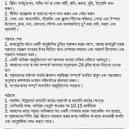
1. বিল্ডিং ফাউন্ডেশন, গভীর গর্ত বা লোড মাটি, বালি, কয়লা, নুড়ি, ইত্যাদি খনন
করুন।
2. সীমিত অ্যাক্সেস বা স্থানের পাশে খনন করুন এবং লোড করুন
3. লোড এবং আনলোডিং, স্ট্যাকিং এবং স্ক্র্যাপ স্টিলের পরিবহন, লোহা এবং ইস্পাত
উদ্যোগ, বন্দর, ডক, রেলওয়ে স্টেশন এবং গুদামগুলিতে চূর্ণ করা মোট, করাত এবং
ব্যালাস্ট।
গ্রাহক সেবা
1. ক্লায়েন্টের সাথে একটি আনুষ্ঠানিক চুক্তি স্বাক্ষর করার আগে, আমরা ক্লায়েন্ট দ্বারা
প্রদত্ত প্রকল্প তথ্যের উপর ভিত্তি করে পেশাদার সমাধান এবং পরামর্শ বিশ্লেষণ এবং
প্রদানে সহায়তা করব।
2. একটি অভিজ্ঞ প্রযুক্তিগত দল আপনার অনন্য চাহিদা মেটাতে প্রস্তুত।
3. আমাদের পণ্য বা দাম সম্পর্কে আপনার অনুসন্ধান 24 ঘন্টার মধ্যে উত্তর দেওয়া
হবে
4. গ্রাহকদের সর্বশেষ অর্ডার উত্পাদন প্রক্রিয়া সম্পর্কে অবহিত রাখুন এবং প্রয়োজন
অনুসারে কর্মশালার গুণমান পরিদর্শনের ব্যবস্থা করুন।
5. পণ্যের জন্য সম্পূর্ণ অনলাইন প্রযুক্তিগত সহায়তা।
পাঠানো
1. প্যাকিং: স্ট্যান্ডার্ড রপ্তানি কাঠের প্যালেট বা রপ্তানি কাঠের ক্ষেত্রে
2. ডেলিভারি সময়: অগ্রিম পেমেন্ট পাওয়ার পর 10-15 কার্যদিবস
3. আমাদের কাছে সমৃদ্ধ অভিজ্ঞতা সহ একটি পেশাদার ধারক প্যাকেজিং দল রয়েছে,
যা গ্রাহকদের শিপিং খরচ বাঁচাতে সহায়তা করার জন্য সর্বাধিক সংখ্যক খননকারী বালতি
এবং আনুষাঙ্গিক লোড করতে পারে।