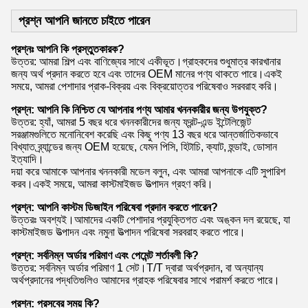
প্রশ্ন আপনি জানতে চাইতে পারেন
প্রশ্নঃ আপনি কি প্রস্তুতকারক?
উত্তর: আমরা শিল্প এবং বাণিজ্যের সাথে একীভূত।গ্রাহকদের শুধুমাত্র কারখানার
জন্য অর্থ প্রদান করতে হবে এবং তাদের OEM মানের পণ্য থাকতে পারে।একই
সময়ে, আমরা পেশাদার প্রাক-বিক্রয় এবং বিক্রয়োত্তর পরিষেবাও সরবরাহ করি।
প্রশ্ন: আপনি কি নিশ্চিত যে আপনার পণ্য আমার খননকারীর জন্য উপযুক্ত?
উত্তর: হ্যাঁ, আমরা 5 বছর ধরে খননকারীদের জন্য ফ্রন্ট-এন্ড ইন্টেলিজেন্ট
সরঞ্জামগুলিতে মনোনিবেশ করেছি এবং কিছু পণ্য 13 বছর ধরে আন্তর্জাতিকভাবে
বিখ্যাত ব্র্যান্ডের জন্য OEM হয়েছে, যেমন পিসি, হিটাচি, ক্যাট, হুন্ডাই, ডোসান
ইত্যাদি।
দয়া করে আমাকে আপনার খননকারী মডেল বলুন, এবং আমরা আপনাকে এটি সুপারিশ
করব।একই সময়ে, আমরা কাস্টমাইজড উত্পাদন গ্রহণ করি।
প্রশ্ন: আপনি কাস্টম ডিজাইন পরিষেবা প্রদান করতে পারেন?
উত্তরঃ অবশ্যই।আমাদের একটি পেশাদার প্রযুক্তিগত এবং অঙ্কন দল রয়েছে, যা
কাস্টমাইজড উত্পাদন এবং নমুনা উত্পাদন পরিষেবা সরবরাহ করতে পারে।
প্রশ্ন: সর্বনিম্ন অর্ডার পরিমাণ এবং পেমেন্ট শর্তাবলী কি?
উত্তর: সর্বনিম্ন অর্ডার পরিমাণ 1 সেট।T/T দ্বারা অর্থপ্রদান, বা অন্যান্য
অর্থপ্রদানের পদ্ধতিগুলিও আমাদের গ্রাহক পরিষেবার সাথে পরামর্শ করতে পারে।
প্রশ্ন: প্রসবের সময় কি?