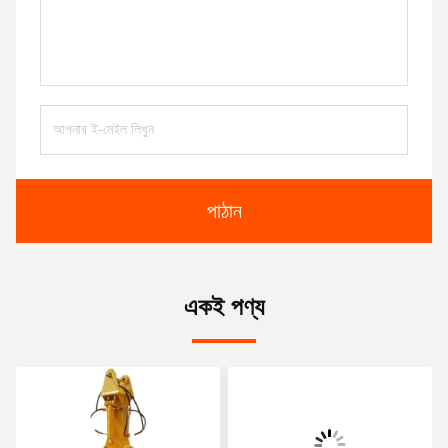
পাঠান
একই পণ্য