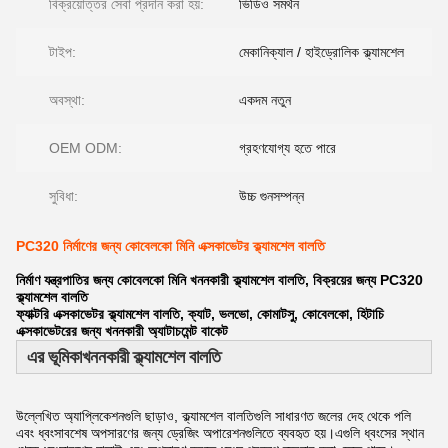
বিক্রয়োত্তর সেবা প্রদান করা হয়:
ভিডিও সমর্থন
টাইপ:
মেকানিক্যাল / হাইড্রোলিক ক্ল্যামশেল
অবস্থা:
একদম নতুন
OEM ODM:
গ্রহণযোগ্য হতে পারে
সুবিধা:
উচ্চ গুনসম্পন্ন
PC320 নির্মাণের জন্য কোবেলকো মিনি এক্সকাভেটর ক্ল্যামশেল বালতি
নির্মাণ যন্ত্রপাতির জন্য কোবেলকো মিনি খননকারী ক্ল্যামশেল বালতি, বিক্রয়ের জন্য PC320
ক্ল্যামশেল বালতি
ফ্যাক্টরি এক্সকাভেটর ক্ল্যামশেল বালতি, ক্যাট, ভলভো, কোমাটসু, কোবেলকো, হিটাচি
এক্সকাভেটরের জন্য খননকারী অ্যাটাচমেন্ট বাকেট
এর ভূমিকা
খননকারী ক্ল্যামশেল বালতি
উল্লেখিত অ্যাপ্লিকেশনগুলি ছাড়াও, ক্ল্যামশেল বালতিগুলি সাধারণত জলের দেহ থেকে পলি
এবং ধ্বংসাবশেষ অপসারণের জন্য ড্রেজিং অপারেশনগুলিতে ব্যবহৃত হয়।এগুলি ধ্বংসের স্থান