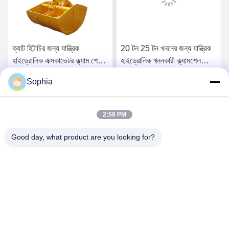
ক্যাট হিটাচির জন্য যান্ত্রিক
20 টন 25 টন খননের জন্য যান্ত্রিক
হাইড্রোলিক এক্সকাভেটর ক্ল্যাম শেল
হাইড্রোলিক খননকারী ক্ল্যামশেল
বালতি
বালতি
Sophia
সেরা মূল্য পান
সেরা মূল্য পান
2:58 PM
Good day, what product are you looking for?
Kaiping Zhonghe Machinery Manufacturing
Co., Ltd
sophia@excavatorboomarm.com
86--18127591702