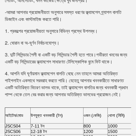
লোডিং, আনলোডিং, খনন কাজের ক্ষেত্রে খুব জনপ্রিয়।
-আমরা আপনার প্রয়োজনীয়তা অনুসারে সমস্ত ধরণের ক্ল্যামশেল গ্র্যাপল বালতি 
ডিজাইন এবং কাস্টমাইজ করতে পারি।
1. প্রকল্পের প্রয়োজনীয়তা অনুসারে বিভিন্ন প্রস্থে উপলব্ধ।
2. ঘোরান বা অ-ঘূর্ণন নির্বাচনযোগ্য।
3. দুটি সিলিন্ডার শৈলী বা একটি বড় সিলিন্ডার শৈলী হতে পারে।গভীরতা খননের জন্য 
একটি বড় সিলিন্ডারের ক্ল্যামশেল সাধারণত টেলিস্কোপিক বুমে ফিট থাকে।
4. আপনি যদি ঘূর্ণায়মান ক্ল্যামশেল বালতি বেছে নেন তাহলে আমরা অতিরিক্ত 
পাইপলাইন একসাথে সরবরাহ করতে পারি। যেহেতু আপনার খননকারীতে সাধারণত 
একটি অতিরিক্ত বিতরণ ভালভ থাকে, তাই ক্ল্যামশেল বালতির জন্য খননকারী প্রধান 
পাম্প থেকে তেল বের করার জন্য আপনার অতিরিক্ত ভালভের প্রয়োজন নেই।
আইটেম/মোড
উপযুক্ত খননকারী (টন)
ওজন (কেজি)
খোলা (মিমি)
JSCS04
7-11 টন
800
1000
JSCS06
12-18 টন
1200
1500