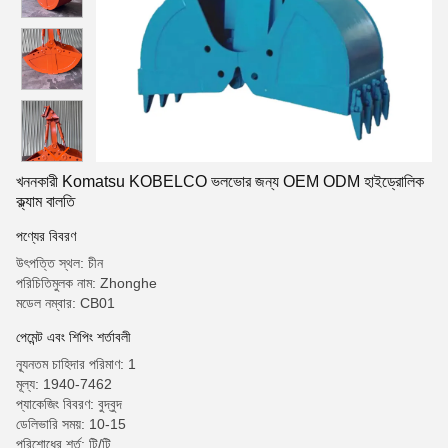
খননকারী Komatsu KOBELCO ভলভোর জন্য OEM ODM হাইড্রোলিক
ক্ল্যাম বালতি
পণ্যের বিবরণ
উৎপত্তি স্থল: চীন
পরিচিতিমুলক নাম: Zhonghe
মডেল নম্বার: CB01
পেমেন্ট এবং শিপিং শর্তাবলী
ন্যূনতম চাহিদার পরিমাণ: 1
মূল্য: 1940-7462
প্যাকেজিং বিবরণ: বুদ্বুদ
ডেলিভারি সময়: 10-15
পরিশোধের শর্ত: টি/টি