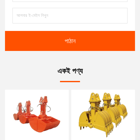
পাঠান
একই পণ্য