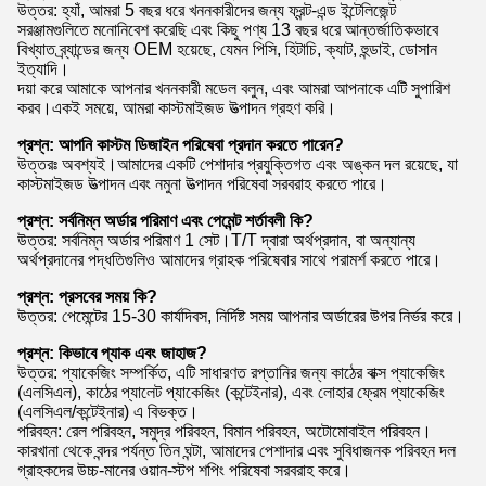
উত্তর: হ্যাঁ, আমরা 5 বছর ধরে খননকারীদের জন্য ফ্রন্ট-এন্ড ইন্টেলিজেন্ট
সরঞ্জামগুলিতে মনোনিবেশ করেছি এবং কিছু পণ্য 13 বছর ধরে আন্তর্জাতিকভাবে
বিখ্যাত ব্র্যান্ডের জন্য OEM হয়েছে, যেমন পিসি, হিটাচি, ক্যাট, হুন্ডাই, ডোসান
ইত্যাদি।
দয়া করে আমাকে আপনার খননকারী মডেল বলুন, এবং আমরা আপনাকে এটি সুপারিশ
করব।একই সময়ে, আমরা কাস্টমাইজড উত্পাদন গ্রহণ করি।
প্রশ্ন: আপনি কাস্টম ডিজাইন পরিষেবা প্রদান করতে পারেন?
উত্তরঃ অবশ্যই।আমাদের একটি পেশাদার প্রযুক্তিগত এবং অঙ্কন দল রয়েছে, যা
কাস্টমাইজড উত্পাদন এবং নমুনা উত্পাদন পরিষেবা সরবরাহ করতে পারে।
প্রশ্ন: সর্বনিম্ন অর্ডার পরিমাণ এবং পেমেন্ট শর্তাবলী কি?
উত্তর: সর্বনিম্ন অর্ডার পরিমাণ 1 সেট।T/T দ্বারা অর্থপ্রদান, বা অন্যান্য
অর্থপ্রদানের পদ্ধতিগুলিও আমাদের গ্রাহক পরিষেবার সাথে পরামর্শ করতে পারে।
প্রশ্ন: প্রসবের সময় কি?
উত্তর: পেমেন্টের 15-30 কার্যদিবস, নির্দিষ্ট সময় আপনার অর্ডারের উপর নির্ভর করে।
প্রশ্ন: কিভাবে প্যাক এবং জাহাজ?
উত্তর: প্যাকেজিং সম্পর্কিত, এটি সাধারণত রপ্তানির জন্য কাঠের বাক্স প্যাকেজিং
(এলসিএল), কাঠের প্যালেট প্যাকেজিং (কন্টেইনার), এবং লোহার ফ্রেম প্যাকেজিং
(এলসিএল/কন্টেইনার) এ বিভক্ত।
পরিবহন: রেল পরিবহন, সমুদ্র পরিবহন, বিমান পরিবহন, অটোমোবাইল পরিবহন।
কারখানা থেকে বন্দর পর্যন্ত তিন ঘন্টা, আমাদের পেশাদার এবং সুবিধাজনক পরিবহন দল
গ্রাহকদের উচ্চ-মানের ওয়ান-স্টপ শপিং পরিষেবা সরবরাহ করে।