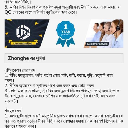
প্রতিশ্রুতি দিচ্ছি।
5. অর্ডার বিশদ বিবরণ এবং প্রুফিং নমুনা অনুযায়ী হুবহু উত্পাদিত হবে, এবং আমাদের
QC চালানের আগে পরিদর্শন প্রতিবেদন জমা দেবে।
Zhonghe এর সুবিধা
এপ্লিকেশন প্রোগ্রাম
1. বিল্ডিং ফাউন্ডেশন, গভীর গর্ত বা লোড মাটি, বালি, কয়লা, নুড়ি, ইত্যাদি খনন
করুন।
2. সীমিত অ্যাক্সেস বা স্থানের পাশে খনন করুন এবং লোড করুন
3. লোড এবং আনলোডিং, স্ট্যাকিং এবং স্ক্র্যাপ স্টিলের পরিবহন, লোহা এবং ইস্পাত
উদ্যোগ, বন্দর, ডক, রেলওয়ে স্টেশন এবং গুদামগুলিতে চূর্ণ করা মোট, করাত এবং
ব্যালাস্ট।
গ্রাহক সেবা
1. ক্লায়েন্টের সাথে একটি আনুষ্ঠানিক চুক্তি স্বাক্ষর করার আগে, আমরা ক্লায়েন্ট দ্বারা
প্রদত্ত প্রকল্প তথ্যের উপর ভিত্তি করে পেশাদার সমাধান এবং পরামর্শ বিশ্লেষণ এবং
প্রদানে সহায়তা করব।