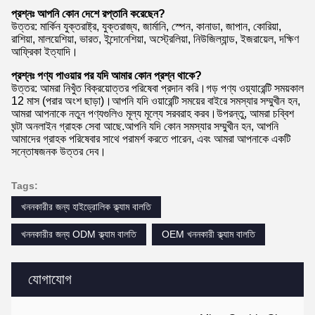
প্রশ্নঃ আপনি কোন দেশে রপ্তানি করেছেন?
উত্তর: মার্কিন যুক্তরাষ্ট্র, যুক্তরাজ্য, জার্মানি, স্পেন, কানাডা, জাপান, কোরিয়া,
রাশিয়া, মালয়েশিয়া, ভারত, ইন্দোনেশিয়া, অস্ট্রেলিয়া, নিউজিল্যান্ড, ইজরায়েল, দক্ষিণ
আফ্রিকা ইত্যাদি।
প্রশ্নঃ পণ্য পাওয়ার পর যদি আমার কোন প্রশ্ন থাকে?
উত্তর: আমরা নিখুঁত বিক্রয়োত্তর পরিষেবা প্রদান করি।গড় পণ্য ওয়্যারেন্টি সময়কাল
12 মাস (পরার অংশ ছাড়া)।আপনি যদি ওয়ারেন্টি সময়ের বাইরে সমস্যার সম্মুখীন হন,
আমরা আপনাকে নতুন পণ্যগুলিও মূল্য মূল্যে সরবরাহ করব।উপরন্তু, আমরা চব্বিশ
ঘন্টা অনলাইন গ্রাহক সেবা আছে.আপনি যদি কোন সমস্যার সম্মুখীন হন, আপনি
আমাদের গ্রাহক পরিষেবার সাথে পরামর্শ করতে পারেন, এবং আমরা আপনাকে একটি
সন্তোষজনক উত্তর দেব।
Tags:
খননকারীর জন্য হাইড্রোলিক ক্ল্যাম বালতি
খননকারীর জন্য ODM ক্ল্যাম বালতি
OEM খননকারী ক্ল্যাম বালতি
যোগাযোগ