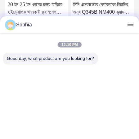
মিনি এক্সকাভেটর কোবেলকো হিটাচির
খননকারীর জন্য নির্মাণ হাইড্রোলিক
জন্য Q345B NM400 ক্ল্যামশেল
ক্ল্যামশেল বালতি 24 টন 26 টন
বালতি
Sophia
সেরা মূল্য পান
সেরা মূল্য পান
12:10 PM
Good day, what product are you looking for?
Kaiping Zhonghe Machinery Manufacturing
Co., Ltd
sophia@excavatorboomarm.com
86--18127591702
কুইশানহু নতুন জেলা, কাইপিং সিটি, জিয়াংমেন সিটি, গুয়াংডং প্রদেশ, চীন