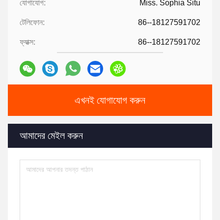
যোগাযোগ:
Miss. Sophia Situ
টেলিফোন:
86--18127591702
ফ্যাক্স:
86--18127591702
এখনই যোগাযোগ করুন
আমাদের মেইল ​​করুন