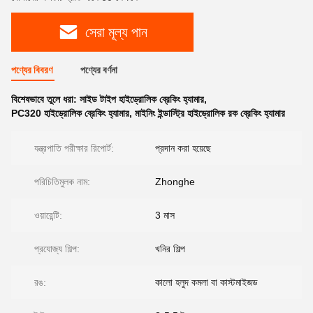
সেরা মূল্য পান
পণ্যের বিবরণ
পণ্যের বর্ণনা
বিশেষভাবে তুলে ধরা:
সাইড টাইপ হাইড্রোলিক ব্রেকিং হ্যামার
,
PC320 হাইড্রোলিক ব্রেকিং হ্যামার
,
মাইনিং ইন্ডাস্ট্রি হাইড্রোলিক রক ব্রেকিং হ্যামার
যন্ত্রপাতি পরীক্ষার রিপোর্ট:
প্রদান করা হয়েছে
পরিচিতিমুলক নাম:
Zhonghe
ওয়ারেন্টি:
3 মাস
প্রযোজ্য শিল্প:
খনির শিল্প
রঙ:
কালো হলুদ কমলা বা কাস্টমাইজড