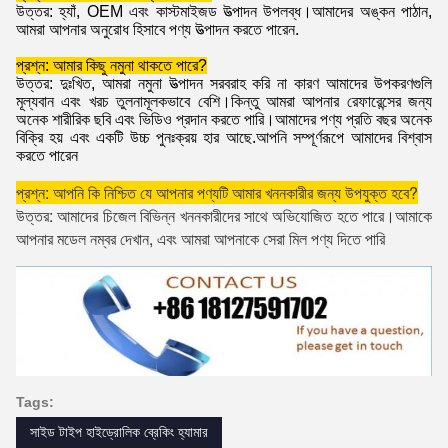
উত্তর: হ্যাঁ, OEM এবং কাস্টমাইজড উত্পাদন উপলব্ধ।আমাদের অঙ্কন পাঠান,
আমরা আপনার অনুরোধ হিসাবে পণ্য উত্পাদন করতে পারেন.
প্রশ্ন: আমার কিছু নমুনা থাকতে পারে?
উত্তর: দুঃখিত, আমরা নমুনা উত্পাদন সরবরাহ করি না কারণ আমাদের উপকরণগুলি
মূল্যবান এবং খরচ তুলনামূলকভাবে বেশি।কিন্তু আমরা আপনার রেফারেন্সের জন্য
অনেক শারীরিক ছবি এবং ভিডিও প্রদান করতে পারি।আমাদের পণ্য প্রতি বছর অনেক
বিক্রি হয় এবং একটি উচ্চ পুনঃক্রয় হার আছে.আপনি সম্পূর্ণরূপে আমাদের বিশ্বাস
করতে পারেন
প্রশ্ন: আপনি কি নিশ্চিত যে আপনার পণ্যটি আমার খননকারীর জন্য উপযুক্ত হবে?
উত্তর: আমাদের চিজেল বিভিন্ন খননকারীদের সাথে অভিযোজিত হতে পারে।আমাকে 
আপনার মডেল নম্বর দেখান, এবং আমরা আপনাকে সেরা মিল পণ্য দিতে পারি
Tags:
সাইড টাইপ হাইড্রোলিক ব্রেকিং হ্যামার