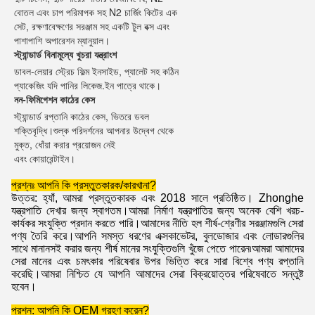
বোতল এবং চাপ পরিমাপক সহ N2 চার্জিং কিটের এক 
সেট, রক্ষণাবেক্ষণের সরঞ্জাম সহ একটি টুল বক্স এবং
পাশাপাশি অপারেশন ম্যানুয়াল।
স্ট্যান্ডার্ড বিনামূল্যে খুচরা যন্ত্রাংশ
ডাবল-লেয়ার স্ট্রেচ ফিল্ম ইনসাইড, প্যালেট সহ কঠিন 
প্যাকেজিং যদি পানির লিকেজ.ইন পাত্রে থাকে।
নন-ফিমিগেশন কাঠের কেস
স্ট্যান্ডার্ড রপ্তানি কাঠের কেস, ভিতরে ডবল 
শক্তিবৃদ্ধি।শুল্ক পরিদর্শনের আপনার উদ্বেগ থেকে 
মুক্ত, ধোঁয়া করার প্রয়োজন নেই
এবং কোয়ারেন্টাইন।
প্রশ্নঃ আপনি কি প্রস্তুতকারক/কারখানা?
উত্তর: হ্যাঁ, আমরা প্রস্তুতকারক এবং 2018 সালে প্রতিষ্ঠিত। Zhonghe
যন্ত্রপাতি দেখার জন্য স্বাগতম।আমরা নির্মাণ যন্ত্রপাতির জন্য অনেক বেশি খরচ-
কার্যকর সংযুক্তি প্রদান করতে পারি।আমাদের নীতি হল শীর্ষ-শ্রেণীর সরঞ্জামগুলি সেরা
পণ্য তৈরি করে।আপনি সমস্ত ধরণের এক্সকাভেটর, বুলডোজার এবং লোডারগুলির
সাথে মানানসই করার জন্য শীর্ষ মানের সংযুক্তিগুলি খুঁজে পেতে পারেন৷আমরা আমাদের
সেরা মানের এবং চমৎকার পরিষেবার উপর ভিত্তি করে সারা বিশ্বে পণ্য রপ্তানি
করেছি।আমরা নিশ্চিত যে আপনি আমাদের সেরা বিক্রয়োত্তর পরিষেবাতে সন্তুষ্ট
হবেন।
প্রশ্ন: আপনি কি OEM গ্রহণ করেন?