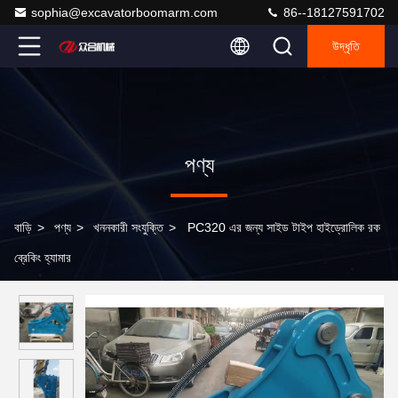
sophia@excavatorboomarm.com
86--18127591702
উদ্ধৃতি
পণ্য
বাড়ি
>
পণ্য
>
খননকারী সংযুক্তি
>
PC320 এর জন্য সাইড টাইপ হাইড্রোলিক রক
ব্রেকিং হ্যামার