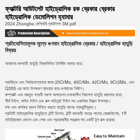
ফ্যাক্টরি আউটলেট হাইড্রোলিক রক ব্রেকার ব্রেকার
হাইড্রোলিক ডেমোলিশন হ্যামার
2024 Zhonghe মেশিনারি ক্যাটালগ 3M.pdf
প্রতিযোগিতামূলক মূল্যে গুণমান হাইড্রোলিক ব্রেকার / হাইড্রোলিক হাতুড়ি 
বিক্রয়
আমাদের জলবাহী হাতুড়ি নিম্নলিখিত বৈশিষ্ট্য অফার করে:
স্থায়িত্ব এবং নির্ভরযোগ্যতার জন্য 20CrMo, 40CrMo, 42CrMo, 9Cr2Mo, এবং 
Q355 এর মতো উপকরণ ব্যবহার করে গুণমানের নির্মাণ।
কম্প্যাক্ট এবং মজবুত বন্ধনী নকশা অপারেশন চলাকালীন নিরাপদে হাতুড়ি জায়গায় রাখা.
শীর্ষ টাইপ, সাইড টাইপ এবং বক্স সাইলেন্ট টাইপ সহ একাধিক বিকল্প উপলব্ধ।
দক্ষ এবং কার্যকর ধ্বংস নিশ্চিত করতে হাতুড়ি মানের গ্যারান্টিযুক্ত।
প্রতিটি হাইড্রোলিক হাতুড়িতে 2টি চিসেল, 2টি জলবাহী পায়ের পাতার মোজাবিশেষ, 1টি 
নাইট্রোজেন বোতল এবং গেজ এবং প্রয়োজনীয় সরঞ্জাম সহ একটি টুল বক্স রয়েছে৷