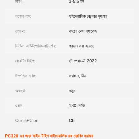
টাইপ:
3-5.5 টন
পণ্যের নাম:
হাইড্রোলিক ব্রেকার হ্যামার
মোড়ক:
কাঠের কেস প্যাকেজ
ভিডিও আউটগোয়িং-পরিদর্শন:
প্রদান করা হয়েছে
মার্কেটিং টাইপ:
হট প্রোডাক্ট 2022
উৎপত্তি স্থল:
গুয়াংডং, চীন
অবস্থা:
নতুন
ওজন:
180 কেজি
CertifiPCion:
CE
PC320 এর জন্য সাইড টাইপ হাইড্রোলিক রক ব্রেকিং হ্যামার