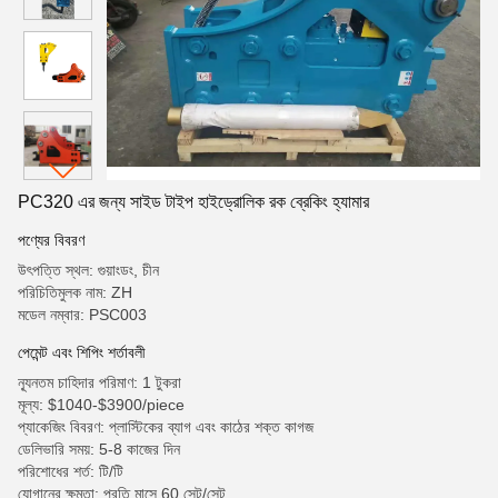
PC320 এর জন্য সাইড টাইপ হাইড্রোলিক রক ব্রেকিং হ্যামার
পণ্যের বিবরণ
উৎপত্তি স্থল: গুয়াংডং, চীন
পরিচিতিমুলক নাম: ZH
মডেল নম্বার: PSC003
পেমেন্ট এবং শিপিং শর্তাবলী
ন্যূনতম চাহিদার পরিমাণ: 1 টুকরা
মূল্য: $1040-$3900/piece
প্যাকেজিং বিবরণ: প্লাস্টিকের ব্যাগ এবং কাঠের শক্ত কাগজ
ডেলিভারি সময়: 5-8 কাজের দিন
পরিশোধের শর্ত: টি/টি
যোগানের ক্ষমতা: প্রতি মাসে 60 সেট/সেট