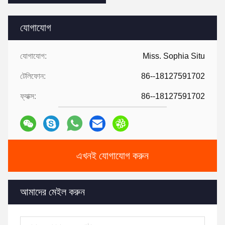
যোগাযোগ
যোগাযোগ:
Miss. Sophia Situ
টেলিফোন:
86--18127591702
ফ্যাক্স:
86--18127591702
এখনই যোগাযোগ করুন
আমাদের মেইল ​​করুন