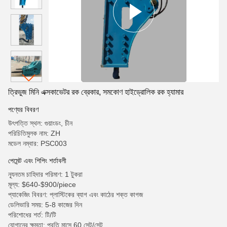
ত্রিভুজ মিনি এক্সকাভেটর রক ব্রেকার, সমকোণ হাইড্রোলিক রক হ্যামার
পণ্যের বিবরণ
উৎপত্তি স্থল: গুয়াংডং, চীন
পরিচিতিমুলক নাম: ZH
মডেল নম্বার: PSC003
পেমেন্ট এবং শিপিং শর্তাবলী
ন্যূনতম চাহিদার পরিমাণ: 1 টুকরা
মূল্য: $640-$900/piece
প্যাকেজিং বিবরণ: প্লাস্টিকের ব্যাগ এবং কাঠের শক্ত কাগজ
ডেলিভারি সময়: 5-8 কাজের দিন
পরিশোধের শর্ত: টি/টি
যোগানের ক্ষমতা: প্রতি মাসে 60 সেট/সেট