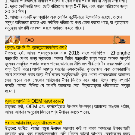
1. আমরা পণ্যগুলিকে সাধারণ প্যালেট বা কেস দ্বারা প্যাক করি যা সমুদ্র উপযোগী।
2. দ্রুত ডেলিভারি সময়: ছোট পরিমাণের জন্য 5-7 দিন, এবং ধারক পরিমাণের জন্য
20-30 দিন।
3. আমাদের একটি দল প্যাকিং এবং লোডিং কন্টেইনারে বিশেষায়িত রয়েছে, তাদের
সমৃদ্ধ অভিজ্ঞতা রয়েছে এবং সর্বাধিক পরিমাণের পণ্য লোড করতে পারে, যা গ্রাহককে
সমুদ্রের মালবাহী সংরক্ষণ করতে সহায়তা করতে পারে।
প্রশ্নঃ আপনি কি প্রস্তুতকারক/কারখানা?
উত্তর: হ্যাঁ, আমরা প্রস্তুতকারক এবং 2018 সালে প্রতিষ্ঠিত। Zhonghe
যন্ত্রপাতি দেখার জন্য স্বাগতম।আমরা নির্মাণ যন্ত্রপাতি জন্য আরো অনেক সাশ্রয়ী
মূল্যের সংযুক্তি প্রদান করতে পারেন.আমাদের নীতি হল শীর্ষ-শ্রেণীর সরঞ্জামগুলি সেরা
পণ্য তৈরি করে।আপনি সমস্ত ধরণের এক্সকাভেটর, বুলডোজার এবং লোডারগুলির
সাথে মানানসই করার জন্য শীর্ষ মানের সংযুক্তিগুলি খুঁজে পেতে পারেন৷আমরা আমাদের
সেরা মানের এবং চমৎকার পরিষেবার উপর ভিত্তি করে সারা বিশ্বে পণ্য রপ্তানি
করেছি।আমরা নিশ্চিত যে আপনি আমাদের সেরা বিক্রয়োত্তর পরিষেবাতে সন্তুষ্ট
হবেন।
প্রশ্ন: আপনি কি OEM গ্রহণ করেন?
উত্তর: হ্যাঁ, OEM এবং কাস্টমাইজড উত্পাদন উপলব্ধ।আমাদের অঙ্কন পাঠান,
আমরা আপনার অনুরোধ হিসাবে পণ্য উত্পাদন করতে পারেন.
প্রশ্ন: আমার কিছু নমুনা থাকতে পারে?
উত্তর: দুঃখিত, আমরা নমুনা উত্পাদন সরবরাহ করি না কারণ আমাদের উপকরণগুলি
মূল্যবান এবং খরচ তুলনামূলকভাবে বেশি।কিন্তু আমরা আপনার রেফারেন্সের জন্য