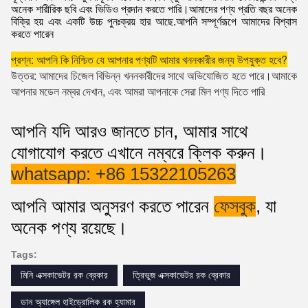
অনেক শারীরিক ছবি এবং ভিডিও প্রদান করতে পারি।আমাদের পণ্য প্রতি বছর অনেক
বিক্রি হয় এবং একটি উচ্চ পুনঃক্রয় হার আছে.আপনি সম্পূর্ণরূপে আমাদের বিশ্বাস
করতে পারেন
প্রশ্ন: আপনি কি নিশ্চিত যে আপনার পণ্যটি আমার খননকারীর জন্য উপযুক্ত হবে?
উত্তর: আমাদের চিজেল বিভিন্ন খননকারীদের সাথে অভিযোজিত হতে পারে।আমাকে 
আপনার মডেল নম্বর দেখান, এবং আমরা আপনাকে সেরা মিল পণ্য দিতে পারি
আপনি যদি আরও জানতে চান, আমার সাথে
যোগাযোগ করতে এখানে নম্বরে ক্লিক করুন।
whatsapp: +86 15322105263
আপনি আমার অনুসরণ করতে পারেন
ফেসবুক
,
যা
অনেক পণ্য রয়েছে।
Tags:
মিনি এক্সকাভেটর রক ব্রেকার
ত্রিভুজ এক্সকাভেটর রক ব্রেকার
ডান অ্যাঙ্গেল হাইড্রোলিক রক হ্যামার