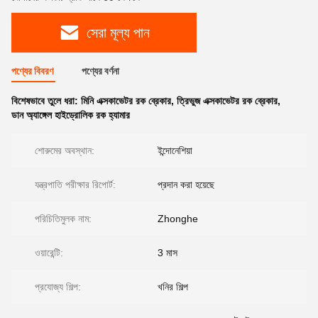
সেরা মূল্য পান
পণ্যের বিবরণ
পণ্যের বর্ণনা
বিশেষভাবে তুলে ধরা:
মিনি এক্সকাভেটর রক ব্রেকার
,
ত্রিভুজ এক্সকাভেটর রক ব্রেকার
,
ডান অ্যাঙ্গেল হাইড্রোলিক রক হ্যামার
শোরুমের অবস্থান:
ইন্দোনেশিয়া
যন্ত্রপাতি পরীক্ষার রিপোর্ট:
প্রদান করা হয়েছে
পরিচিতিমুলক নাম:
Zhonghe
ওয়ারেন্টি:
3 মাস
প্রযোজ্য শিল্প:
খনির শিল্প