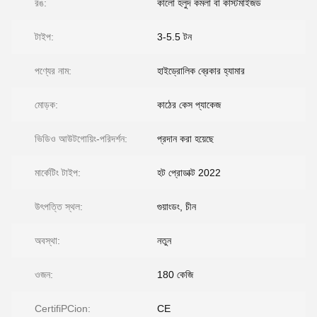
রঙ:
কালো হলুদ কমলা বা কাস্টমাইজড
টাইপ:
3-5.5 টন
পণ্যের নাম:
হাইড্রোলিক ব্রেকার হ্যামার
মোড়ক:
কাঠের কেস প্যাকেজ
ভিডিও আউটগোয়িং-পরিদর্শন:
প্রদান করা হয়েছে
মার্কেটিং টাইপ:
হট প্রোডাক্ট 2022
উৎপত্তি স্থল:
গুয়াংডং, চীন
অবস্থা:
নতুন
ওজন:
180 কেজি
CertifiPCion:
CE