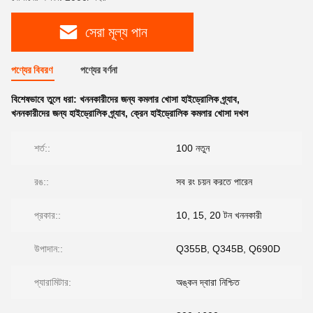
সেরা মূল্য পান
পণ্যের বিবরণ
পণ্যের বর্ণনা
বিশেষভাবে তুলে ধরা:
খননকারীদের জন্য কমলার খোসা হাইড্রোলিক গ্র্যাব
,
খননকারীদের জন্য হাইড্রোলিক গ্র্যাব
,
ক্রেন হাইড্রোলিক কমলার খোসা দখল
শর্ত::
100 নতুন
রঙ::
সব রং চয়ন করতে পারেন
প্রকার::
10, 15, 20 টন খননকারী
উপাদান::
Q355B, Q345B, Q690D
প্যারামিটার:
অঙ্কন দ্বারা নিশ্চিত