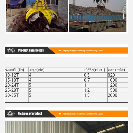
খননকারী (টন)
আঙুল(গুলি)
ভলিউম(cbm)
ওজন (কেজি)
10-12T
4
0.5
820
15-18T
4
0.7
1000
20-24T
5
1
1200
25-28T
5
1.2
1500
30-35T
5
1.5
2000