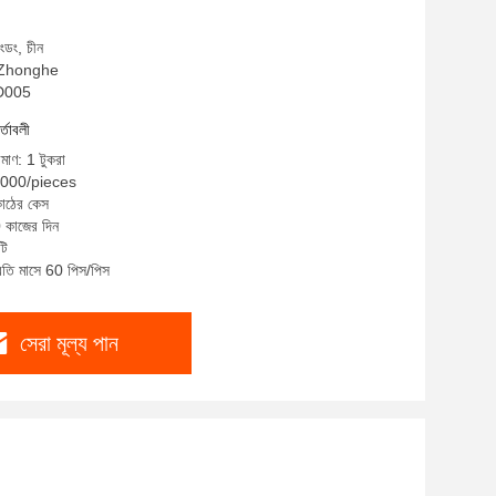
াংডং, চীন
ম: Zhonghe
JD005
র্তাবলী
িমাণ: 1 টুকরা
8000/pieces
কাঠের কেস
0 কাজের দিন
টি
্রতি মাসে 60 পিস/পিস
সেরা মূল্য পান