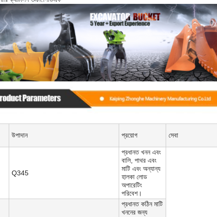
উপাদান
প্রয়োগ
সেবা
প্রধানত খনন এবং
বালি, পাথর এবং
মাটি এবং অন্যান্য
Q345
হালকা লোড
অপারেটিং
পরিবেশ।
প্রধানত কঠিন মাটি
খননের জন্য