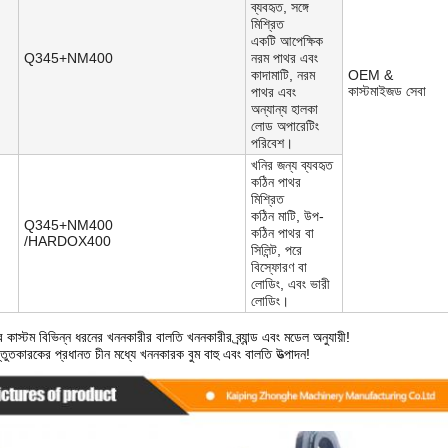
ব্যবহৃত, সঙ্গে
মিশ্রিত
একটি আপেক্ষিক
Q345+NM400
নরম পাথর এবং
কাদামাটি, নরম
OEM &
কাস্টমাইজড সেবা
পাথর এবং
অন্যান্য হালকা
লোড অপারেটিং
পরিবেশ।
খনির জন্য ব্যবহৃত
কঠিন পাথর
মিশ্রিত
কঠিন মাটি, উপ-
Q345+NM400
কঠিন পাথর বা
/HARDOX400
সিলিন্ট, পরে
বিস্ফোরণ বা
লোডিং, এবং ভারী
লোডিং।
কাস্টম বিভিন্ন ধরনের খননকারীর বালতি খননকারীর ব্র্যান্ড এবং মডেল অনুযায়ী!
ুতকারকের প্রধানত চীন মধ্যে খননকারক বুম বাহু এবং বালতি উত্পাদন!