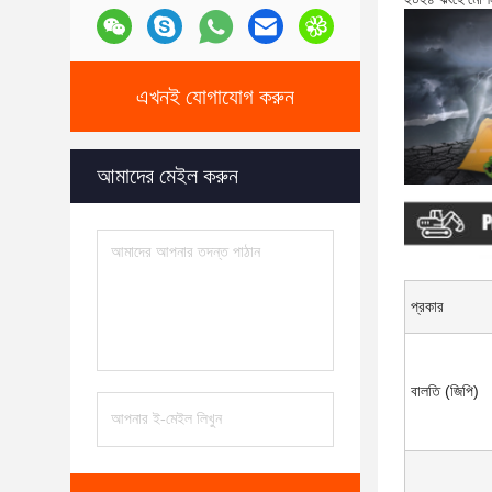
এখনই যোগাযোগ করুন
আমাদের মেইল ​​করুন
প্রকার
বালতি (জিপি)