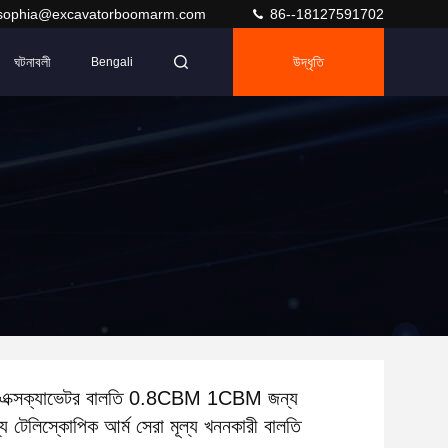
sophia@excavatorboomarm.com
86--18127591702
ঘটনাবলী
উদ্ধৃতি
Bengali
জ এক্সক্যাভেটর বালতি 0.8CBM 1CBM জন্য
টেলিস্কোপিক আর্ম সেরা মূল্য খননকারী বালতি