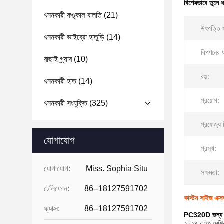
বিশেষভাবে তুলে 
খননকারী কঙ্কাল বালতি
(21)
উৎপত্তি 
খননকারী ভাইব্রো হাতুড়ি
(14)
বিপণনের 
বাছাই গ্র্যাব
(10)
রঙ:
খননকারী হাত
(14)
প্রয়োগ:
খননকারী সংযুক্তি
(325)
প্রযোজ্য শ
যোগাযোগ
প্রস্থ:
যোগাযোগ:
Miss. Sophia Situ
সক্ষমতা:
টেলিফোন:
86--18127591702
কাস্টম সাইজ এক
ফ্যাক্স:
86--18127591702
PC320D জন্য ন
২০২৪ ঝংহে মেশি