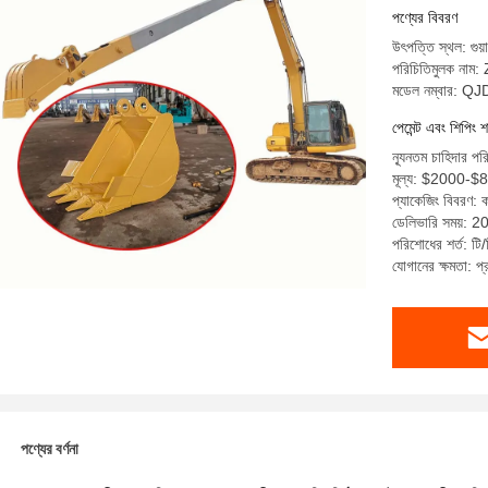
পণ্যের বিবরণ
উৎপত্তি স্থল: গুয়
পরিচিতিমুলক না
মডেল নম্বার: Q
পেমেন্ট এবং শিপিং শ
ন্যূনতম চাহিদার পর
মূল্য: $2000-$
প্যাকেজিং বিবরণ: 
ডেলিভারি সময়: 2
পরিশোধের শর্ত: টি/
যোগানের ক্ষমতা: প
পণ্যের বর্ণনা