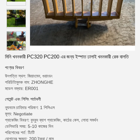
মিনি খননকারী PC320 PC200 এর জন্য ইস্পাত ঢালাই খননকারী রেক বালতি
পণ্যের বিবরণ
উৎপত্তি স্থল: জিয়াংমেন, গুয়াংডং
পরিচিতিমুলক নাম: ZHONGHE
মডেল নম্বার: ER001
পেমেন্ট এবং শিপিং শর্তাবলী
ন্যূনতম চাহিদার পরিমাণ: 1 পিসিএস
মূল্য: Negotiate
প্যাকেজিং বিবরণ: বুদ্বুদ ব্যাগ প্যাকেজিং, কাঠের কেস, লোহা সমর্থন
ডেলিভারি সময়: 5-10 কাজের দিন
পরিশোধের শর্ত: টি/টি
যোগানের ক্ষমতা: 200 টুকরা / মাস