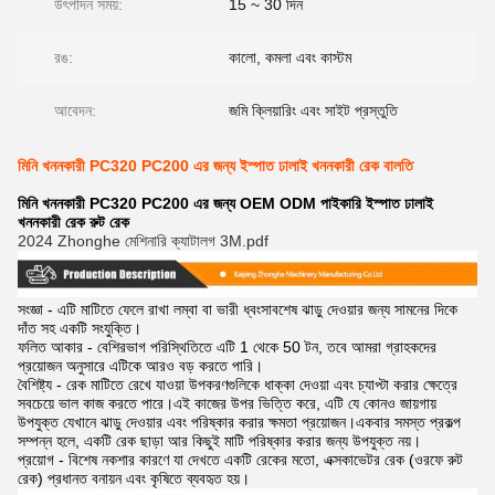
উৎপাদন সময়:
15 ~ 30 দিন
রঙ:
কালো, কমলা এবং কাস্টম
আবেদন:
জমি ক্লিয়ারিং এবং সাইট প্রস্তুতি
মিনি খননকারী PC320 PC200 এর জন্য ইস্পাত ঢালাই খননকারী রেক বালতি
মিনি খননকারী PC320 PC200 এর জন্য OEM ODM পাইকারি ইস্পাত ঢালাই
খননকারী রেক রুট রেক
2024 Zhonghe মেশিনারি ক্যাটালগ 3M.pdf
সংজ্ঞা - এটি মাটিতে ফেলে রাখা লম্বা বা ভারী ধ্বংসাবশেষ ঝাড়ু দেওয়ার জন্য সামনের দিকে
দাঁত সহ একটি সংযুক্তি।
ফলিত আকার - বেশিরভাগ পরিস্থিতিতে এটি 1 থেকে 50 টন, তবে আমরা গ্রাহকদের
প্রয়োজন অনুসারে এটিকে আরও বড় করতে পারি।
বৈশিষ্ট্য - রেক মাটিতে রেখে যাওয়া উপকরণগুলিকে ধাক্কা দেওয়া এবং চ্যাপ্টা করার ক্ষেত্রে
সবচেয়ে ভাল কাজ করতে পারে।এই কাজের উপর ভিত্তি করে, এটি যে কোনও জায়গায়
উপযুক্ত যেখানে ঝাড়ু দেওয়ার এবং পরিষ্কার করার ক্ষমতা প্রয়োজন।একবার সমস্ত প্রকল্প
সম্পন্ন হলে, একটি রেক ছাড়া আর কিছুই মাটি পরিষ্কার করার জন্য উপযুক্ত নয়।
প্রয়োগ - বিশেষ নকশার কারণে যা দেখতে একটি রেকের মতো, এক্সকাভেটর রেক (ওরফে রুট
রেক) প্রধানত বনায়ন এবং কৃষিতে ব্যবহৃত হয়।