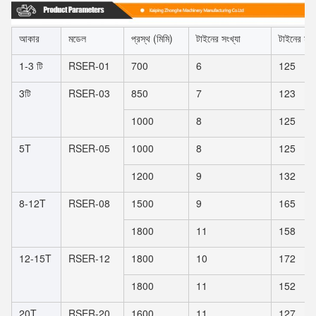
আকার
মডেল
প্রস্থ (মিমি)
টাইনের সংখ্যা
টাইনের মধ্য
1-3 টি
RSER-01
700
6
125
3টি
RSER-03
850
7
123
1000
8
125
5T
RSER-05
1000
8
125
1200
9
132
8-12T
RSER-08
1500
9
165
1800
11
158
12-15T
RSER-12
1800
10
172
1800
11
152
20T
RSER-20
1600
11
127