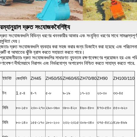
ার
ম্যানুয়াল দ্রুত সংযোজক
বৈশিষ্ট্য
ঃ দ্রুত সংযোজকগুলি বিভিন্ন ধরণের খননকারীর আকার এবং সংযুক্তি ধরণের সাথে সামঞ্জস্যপ
ুমুখিতা দেয়।
হজতাঃ দ্রুত সংযোজকগুলি ব্যবহার করা সহজ করার জন্য ডিজাইন করা হয়েছে এবং পরিচালনার 
রুটি বা আঘাতের ঝুঁকি হ্রাস করতে সহায়তা করতে পারে।
র প্রয়োজনীয়তাঃ দ্রুত সংযোজকগুলির সাধারণত ন্যূনতম রক্ষণাবেক্ষণের প্রয়োজন হয় এবং 
্ষণাবেক্ষণ দীর্ঘমেয়াদে নিরাপদ এবং নির্ভরযোগ্য অপারেশন নিশ্চিত করতে সাহায্য করতে পারে.
ইউনিট
জেহমিনি
ZH45
ZH50/55
ZH60/65
ZH70/80
ZH90
ZH100/110
ী
টন
1.৫-৪
৪-৭
৫-৮
৯-১৯
১৭-২৩
২৩-৩০
৩৩-৪৫
মিমি
৮০-১৫০
২৩০-২৭০
২৯০-৩৬০
৩৮০-৪২০
৪৬০-৪৮০
৪৭৩-৫৪০
৫৫০-৬২০
মিমি
৮০-১৪০
১৫৫-১৭০
১৮০-২০০
২৩২-২৩১৫
৩০৬-৩৪০
৩৭৫-৪৫১১
৪১৬-৪৬৯