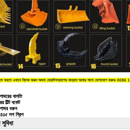
ক্ত করতে এখানে ক্লিক করুন অথবা হোয়াটসঅ্যাপের মাধ্যমে আমার সাথে যোগাযোগ করুনঃ 0
পাথরের বালতি
ের টিল্ট বকেট
পাথর ধরুন
or লগ গ্রিপ
 সুবিধা