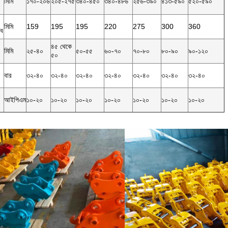
মিমি
১৭০-২০৬
২০৫-২৭৫
৩৪০-৪৫০
৩৪০-৪৮৬
২৫৬-৩৯০
৪১৩-৫৯০
৫২০-৫৯০
মিমি
159
195
195
220
275
300
360
্ব
৪৫ থেকে
মিমি
২৫-৪০
৫০-৫৫
৬০-৭০
৭০-৮০
৮০-৯০
৯০-১২০
৫০
বার
৩২-৪০
৩২-৪০
৩২-৪০
৩২-৪০
৩২-৪০
৩২-৪০
৩২-৪০
আইপিএম
১০-২০
১০-২০
১০-২০
১০-২০
১০-২০
১০-২০
১০-২০