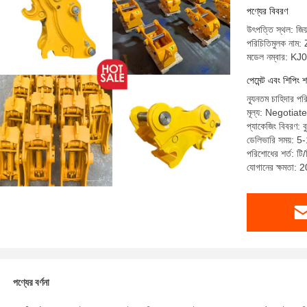
পণ্যের বিবরণ
উৎপত্তি স্থল: জিয়া
পরিচিতিমুলক ন
মডেল নম্বার: KJ
পেমেন্ট এবং শিপিং শ
ন্যূনতম চাহিদার প
মূল্য: Negotiate
প্যাকেজিং বিবরণ: ব
ডেলিভারি সময়: 5
পরিশোধের শর্ত: টি/
যোগানের ক্ষমতা: 2
পণ্যের বর্ণনা