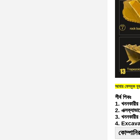
আমার ফেসবুক যু
শীর্ষ পিকঃ
1. খননকারীর 
2. এক্সক্যাভার
3. খননকারীর 
4. Excavat
কোম্পানির