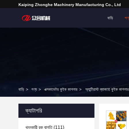
Kaiping Zhonghe Machinery Manufacturing Co., Ltd
বাড়ি
পণ্
বাড়ি
>
পণ্য
>
এক্সকাভেটর কুইক কাপলার
>
অ্যান্টিরাস্ট ব্যাকহো কুইক কাপল
ক্যাটাগরি
খননকারী রক বালতি
(111)