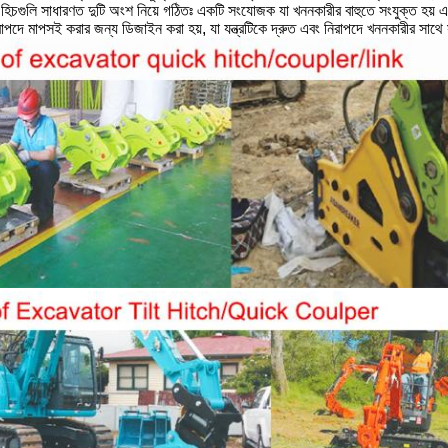
 হিচগুলি সাধারণত দুটি অংশ নিয়ে গঠিতঃ একটি সংযোজক যা খননকারীর বাহুতে সংযুক্ত হয়
রাপদে মাপসই করার জন্য ডিজাইন করা হয়, যা যন্ত্রটিকে দ্রুত এবং নিরাপদে খননকারীর সাথ