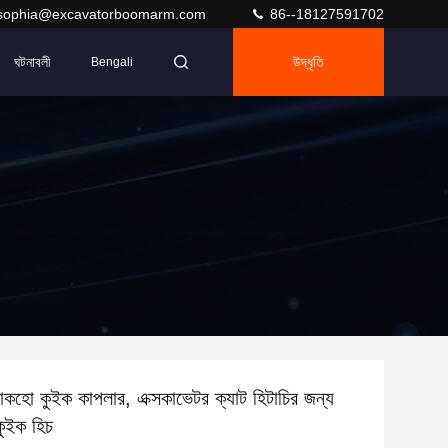
sophia@excavatorboomarm.com
86--18127591702
ঘটনাবলী
উদ্ধৃতি
Bengali
 ব্যাকহো কুইক কাপলার, এক্সকাভেটর ক্যাট হিটাচির জন্য
কুইক হিচ