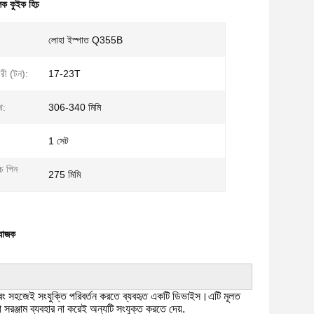
লিক কুইক হিচ
লোহা ইস্পাত Q355B
রী (টন):
17-23T
থ:
306-340 মিমি
1 সেট
ে পিন
275 মিমি
যোজক
 এবং সহজেই সংযুক্তি পরিবর্তন করতে ব্যবহৃত একটি ডিভাইস।এটি মূলত
 সরঞ্জাম ব্যবহার না করেই অন্যটি সংযুক্ত করতে দেয়.