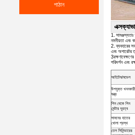
পাঠান
এক্সক্যাভ
1. সামঞ্জস্যতা
নমনীয়তা এবং বহ
2. ব্যবহারের স
এবং অপারেটর ত্
3রক্ষণাবেক্ষণে
পরিদর্শন এবং রক
আইটেম/মডেল
উপযুক্ত খননকার
যন্ত্র
পিন থেকে পিন
সেন্টার দূরত্ব
সামনের হাতের
খোলা প্রস্থ
তেল সিলিন্ডারের