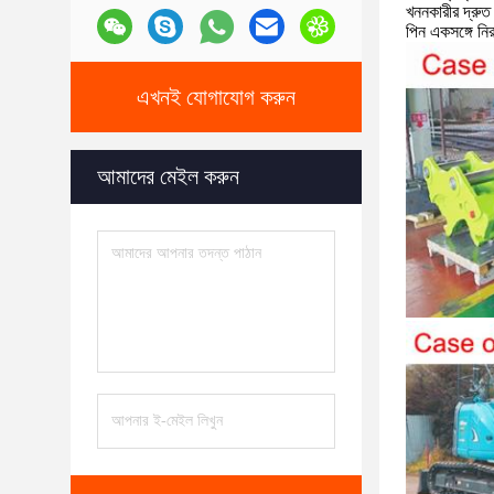
খননকারীর দ্রুত
পিন একসঙ্গে নি
এখনই যোগাযোগ করুন
আমাদের মেইল ​​করুন