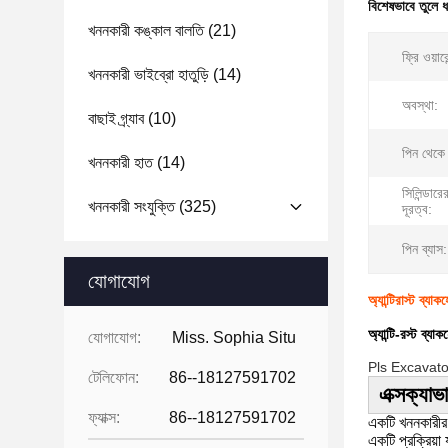
বিশেষভাবে তুলে 
খননকারী কঙ্কাল বালতি
(21)
ফ্রি ওয়ারেন
খননকারী ভাইব্রো হাতুড়ি
(14)
অবস্থা:
বাছাই গ্র্যাব
(10)
পিন থেকে
খননকারী হাত
(14)
সিলিন্ডারে
খননকারী সংযুক্তি
(325)
দূরত্ব:
পিন ব্যাস:
যোগাযোগ
অ্যান্টিরাস্ট ব্
অ্যান্টি-রস্ট 
যোগাযোগ:
Miss. Sophia Situ
Pls Excavator
টেলিফোন:
86--18127591702
এক্সক্যাভ
ফ্যাক্স:
86--18127591702
একটি খননকারীর 
একটি প্রক্রিয়া