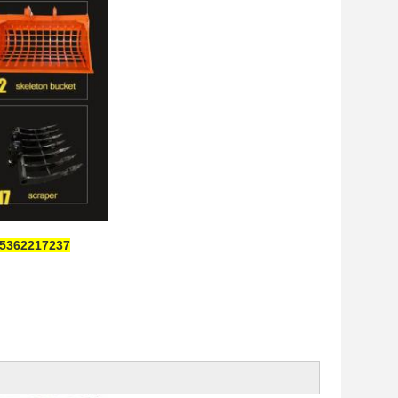
086 15362217237