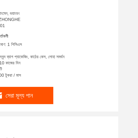
ংমেন, গুয়াংডং
াম: ZHONGHE
001
র্তাবলী
রিমাণ: 1 পিসিএস
ুদ্বুদ ব্যাগ প্যাকেজিং, কাঠের কেস, লোহা সমর্থন
-10 কাজের দিন
টি
00 টুকরা / মাস
সেরা মূল্য পান