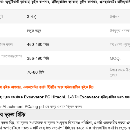
ধরা:
অ্যান্টিরাস্ট ব্যাকহো কুইক কাপলার
,
হাইড্রোলিক ব্যাকহো কুইক কাপলার
,
এক্সক্যাভেটর হাইড্রো
্টি:
3 মাস)
উপাদান:
নিখুঁত নতুন
উপযুক্ত খননকা
 পিন করুন:
460-480 মিমি
বাহু খোলা প্রস্
র প্রত্যাহারযোগ্য
356-490 মিমি
MOQ:
উপরে থেকে নীচ
70-80 মিমি
দূরত্ব:
যাকহো কুইক কাপলার, এক্সকাভেটর ক্যাট হিটাচির জন্য হাইড্রোলিক কুইক হিচ
ব্যাকহো দ্রুত সংযোজক Excavator PC Hitachi, 1-8 টন Excavator হাইড্রোলিক দ্রুত সং
 Attachment PCalog.pd এর জন্য এখানে ক্লিক করুন...
ার দ্রুত হিটচ
দ্রুত হিচ, যা দ্রুত সংযোজক বা দ্রুত সংযুক্ত হিসাবেও পরিচিত, একটি খননকারীর দ্রুত
 যা অপারেটরকে দ্রুত একটি সংযুক্তি সংযোগ বিচ্ছিন্ন করতে এবং খননকারীর ক্যাবিন ছেড়ে বা