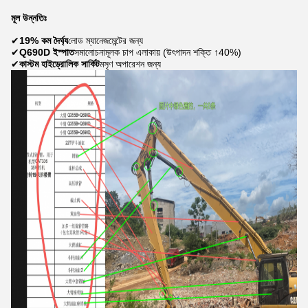
মূল উন্নতিঃ
✔
19% কম দৈর্ঘ্য
লোড ম্যানেজমেন্টের জন্য
✔
Q690D ইস্পাত
সমালোচনামূলক চাপ এলাকায় (উৎপাদন শক্তি ↑40%)
✔
কাস্টম হাইড্রোলিক সার্কিট
মসৃণ অপারেশন জন্য