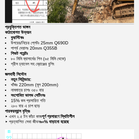
প্রযুক্তিগত ভাঙ্গন
কাঠামোগত উন্নয়ন
বুম/স্টিকঃ
উপরের/নিচের প্লেটঃ 25mm Q690D
পার্শ্ব দেয়ালঃ 20mm Q355B
পিভট পয়েন্টঃ
৮০ মিমি ব্যাসার্ধের পিন (৬৫ মিমি থেকে)
গ্রীস চ্যানেল সহ ব্রোঞ্জের বুশিং
জলবাহী সিস্টেম
নতুন সিলিন্ডার:
খাঁজঃ 220mm (মূল 200mm)
নামমাত্র চাপঃ ৩৫০ বার
সংশোধিত ভালভ সেটিংসঃ
15% কম প্রসারিত গতি
২৮০ বার এ চাপ ছাড়
পারফরম্যান্স বৃদ্ধিঃ
▸ এখন ২.৫ টন কাঁচা কাজ
পূর্ণ প্রসারণে স্থিতিশীল
▸ প্রত্যাশিত সেবা জীবন
৬০% বাড়ানো হয়েছে