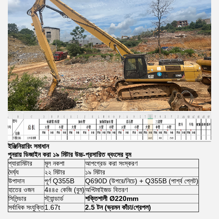
ইঞ্জিনিয়ারিং সমাধান
পুনরায় ডিজাইন করা ১৯ মিটার উচ্চ-প্রসারিত ধ্বংসের বুম
প্যারামিটার
মূল নকশা
আপগ্রেড করা সংস্করণ
দৈর্ঘ্য
২২ মিটার
১৯ মিটার
উপাদান
পূর্ণ Q355B
Q690D (উপরে/নিচে) + Q355B (পার্শ্ব প্লেট)
হাতের ওজন
4৪৪৫ কেজি (বুম)
অপ্টিমাইজড বিতরণ
সিলিন্ডার
স্ট্যান্ডার্ড
শক্তিশালী Ø220mm
সর্বাধিক সংযুক্তি
1.67t
2.5 টন (ভ্রমন কাঁচা/গ্রেপল)