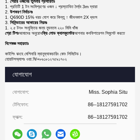
শেয়ার ওজনের তুলনায় প্রসারিতঃ
প্রতিটি 1 টন সংমিশ্রণের ওজন ↓ প্রস্তাবিত দৈর্ঘ্য 3m দ্বারা
উপকরণ নির্বাচনঃ
Q690D 15% খরচ যোগ করে কিন্তু ↑ জীবনকাল 2X ধ্বংস
সিলিন্ডারের আকারের নিয়মঃ
২.৫ টন+ সংযুক্তির জন্য ন্যূনতম ২২০ মিমি খাঁজ
প্রো টিপঃ
আমাদের অনুরোধ
ফ্রি লোড ক্যালকুলেটর
আপনার কনফিগারেশন সিমুলেট করতে
বিশেষজ্ঞ সহায়তাঃ
কাইপিং ঝংহে মেশিনারি ম্যানুফ্যাকচারিং কোং লিমিটেড।
হোয়াটসঅ্যাপঃ ওয়া.মি/+৮৬১৮১২৭৫৯১৭০২
যোগাযোগ
যোগাযোগ:
Miss. Sophia Situ
টেলিফোন:
86--18127591702
ফ্যাক্স:
86--18127591702