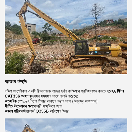
প্রকল্পের পটভূমিঃ
দক্ষিণ আমেরিকার একটি ঠিকাদারকে তাদের দুর্বল কর্মক্ষমতা প্রতিস্থাপন করতে হবে
২২ মিটার
CAT336 ভাঙ্গন বুম
যেসব সমস্যার সাথে লড়াই করেছে:
অত্যধিক চাপ
১.৬৭ টনের শিয়ার ব্যবহার করার সময় (উল্লম্ব অবস্থান)
সীমিত উত্তোলন ক্ষমতা
ভারী সংযুক্তির জন্য
অকাল পরিধান
স্ট্যান্ডার্ড Q355B কাঠামোর উপর